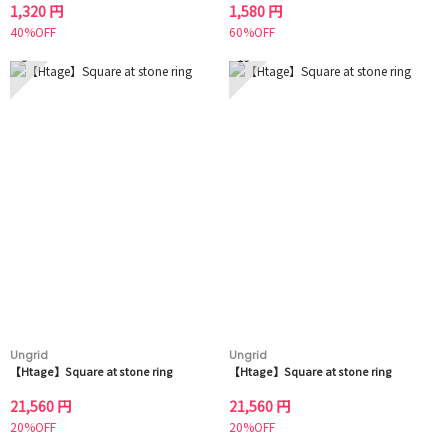
1,320 円
1,580 円
40%OFF
60%OFF
9
10
Ungrid
Ungrid
【Htage】Square at stone ring
【Htage】Square at stone ring
21,560 円
21,560 円
20%OFF
20%OFF