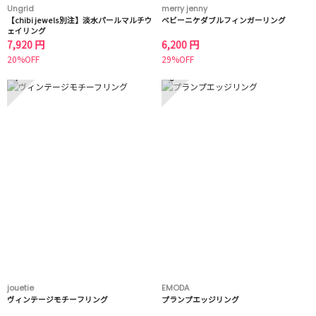
Ungrid
merry jenny
【chibi jewels別注】淡水パールマルチウ
ベビーニケダブルフィンガーリング
ェイリング
7,920 円
6,200 円
20%OFF
29%OFF
7
8
jouetie
EMODA
ヴィンテージモチーフリング
プランプエッジリング