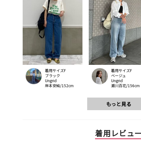
着用サイズF
着用サイズF
ブラック
ベージュ
Ungrid
Ungrid
岸本安純/152cm
瀬川百花/156cm
もっと見る
着用レビュ