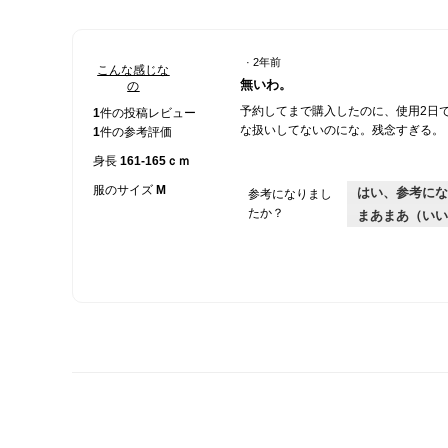
·
2年前
こんな感じな
星
無いわ。
の
1
予約してまで購入したのに、使用2日
／
1
件の投稿レビュー
な扱いしてないのにな。残念すぎる。
5
1
件の参考評価
個
身長
161-165ｃｍ
で
す。
服のサイズ
M
はい、参考にな
参考になりまし
たか？
まあまあ（いい