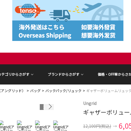
カテゴリからさがす
ブランドからさがす
価格・OFF率からさ
id（アングリッド）
バッグ
バックパック/リュック
ギャザーボリュームリュッ
Ungrid
1
/
26
ギャザーボリュー
6,0
12,100円
(税込)
→