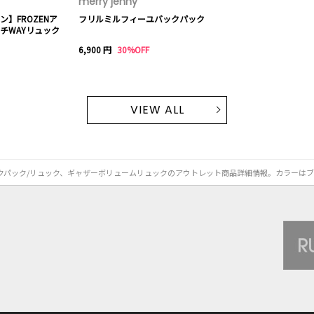
merry jenny
】FROZENア
フリルミルフィーユバックパック
ルチWAYリュック
6,900 円
30%OFF
VIEW ALL
バックパック/リュック、ギャザーボリュームリュックのアウトレット商品詳細情報。カラーは