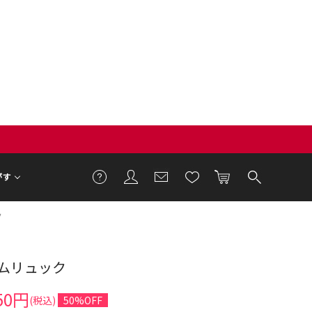
がす
ク
ムリュック
50円
(税込)
50%OFF