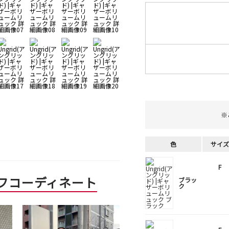
※
色
サイズ
F
フコーディネート
ブラッ
ク