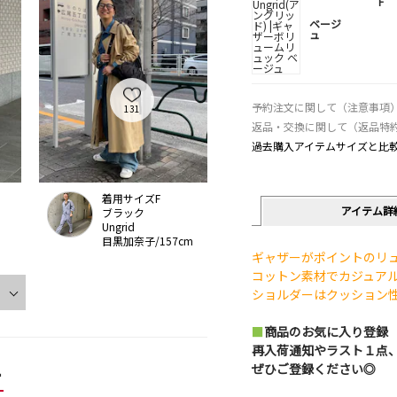
F
ベージ
ュ
予約注文に関して（注意事項
131
返品・交換に関して（返品特
過去購入アイテムサイズと比
着用サイズF
アイテム詳
ブラック
Ungrid
目黒加奈子/157cm
ギャザーがポイントのリ
コットン素材でカジュア
ショルダーはクッション
■
商品のお気に入り登録
再入荷通知やラスト１点
ー
ぜひご登録ください◎