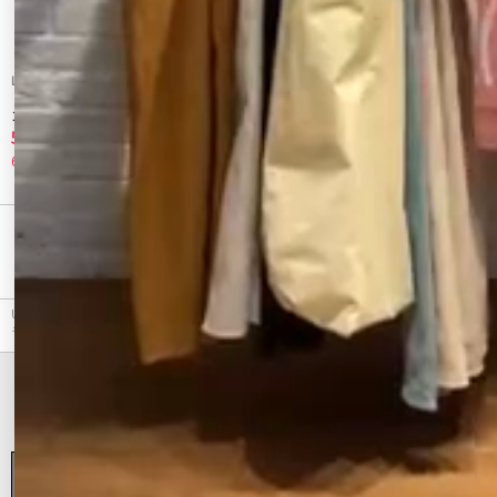
LAGUNAMOON
CALNAMUR
【POLO BCSコラボ】ヘアリーウールブレ
ハートジャガードコンパクトニット
ンドアンサンブル
5,390 円
4,851 円
65%OFF
30%OFF
最近チェックしたアイテム
Ungrid（アングリッド）のニット、ジャカードニットキャミのアウトレット商品詳細情報。カ
ラーはピンク、ネイビーから選べます。