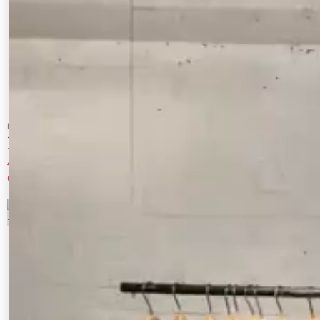
LAGUNAMOON
LAGUNAMOON
シアージャガードカーデニットプルオーバ
アルパカシャギーVネックニットプルオー
ー
バー
4,235 円
5,280 円
65%OFF
70%OFF
7
8