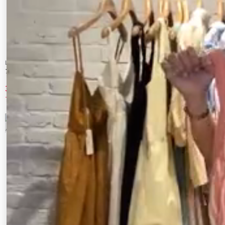
LAGUNAMOON
OUTLET LIMITED ITEM
アシンメトリーカラーニットプルオーバー
MURUA_ショートフロントロゴニット
3,960 円
1,980 円
70%OFF
70%OFF
9
10