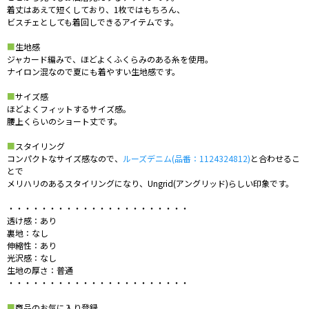
着丈はあえて短くしており、1枚ではもちろん、
ビスチェとしても着回しできるアイテムです。
■
生地感
ジャカード編みで、ほどよくふくらみのある糸を使用。
ナイロン混なので夏にも着やすい生地感です。
■
サイズ感
ほどよくフィットするサイズ感。
腰上くらいのショート丈です。
■
スタイリング
コンパクトなサイズ感なので、
ルーズデニム(品番：1124324812)
と合わせるこ
とで
メリハリのあるスタイリングになり、Ungrid(アングリッド)らしい印象です。
・・・・・・・・・・・・・・・・・・・・・・
透け感：あり
裏地：なし
伸縮性：あり
光沢感：なし
生地の厚さ：普通
・・・・・・・・・・・・・・・・・・・・・・
■
商品のお気に入り登録