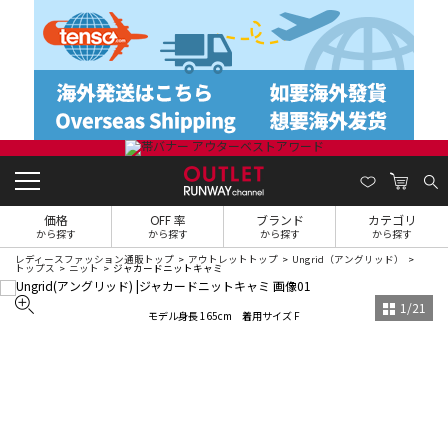
価格
OFF 率
ブランド
カテゴリ
から探す
から探す
から探す
から探す
レディースファッション通販トップ
アウトレットトップ
Ungrid（アングリッド）
トップス
ニット
ジャカードニットキャミ
1
/
21
モデル身長 165cm 着用サイズ F