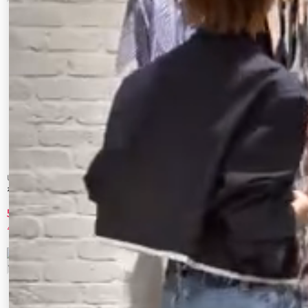
Ungrid
Ungrid
ホルターネックニットキャミソール
【WEB限定】ウッドビーズコンビキャミ
セットアップ
5,280 円
7,260 円
40%OFF
40%OFF
9
10