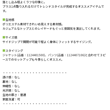
落とし込み程よくラフな印象に。
プラス1点取り入れるだけでトレンドスタイルが完成するオススメアイテムで
す。
■
生地感
ポリエステル素材できれいめ見えする素材感。
カジュアルなトップスとのレイヤードもぐっと雰囲気を演出してくれます。
■
サイズ感
サイドジップで開閉が可能で程よく身体にフィットするサイジング。
■
スタイリング
ジャケット(品番：1124401500)
、
パンツ(品番：1124407106)
と合わせて３ピ
ースでのセットアップも今季らしくオススメ。
・・・・・・・・・・・・・・・・・・・・・・
透け感：なし
裏地：なし
伸縮性：なし
光沢感：なし
生地の厚さ：普通
家庭洗濯：可
・・・・・・・・・・・・・・・・・・・・・・