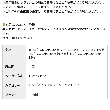
※着用画像はフラッシュの加減で実際の製品と色味等が異なる場合がございま
すので、生地のズームアップ画像をご確認ください。
※ご利用の端末画面の設定により実際の商品と色味が異なる場合がございま
す。
■
商品のお気に入り登録
再入荷通知やラスト１点、お得なプライスダウンの情報も受け取ることができ
ます。
ぜひご登録ください◎
素材
表地:ポリエステル66% レーヨン30% ポリウレタン4% 裏
地:ポリエステル64% 綿36% 別布:ポリエステル64％ 綿
36％
原産国
中国
メーカー品番
1124404422
トップス
キャミソール・ベアトップ
カテゴリー
ブランド
Ungrid