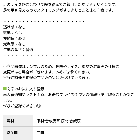
足のサイズ感に合わせて紐を結んでご着用いただけるデザインです。
足の甲も見えるのでスタイリングがすっきりとまとまる印象です。
・・・・・・・・・・・・・・・・・・・・・・
透け感：なし
裏地：なし
伸縮性：あり
光沢感：なし
生地の厚さ：普通
・・・・・・・・・・・・・・・・・・・・・・
※商品画像はサンプルのため、色味やサイズ、素材の混率等の仕様に
変更がある場合がございます。予めご了承ください。
※詳細画像を正規の商品の色味に近づけております。
■
商品のお気に入り登録
再入荷通知やラスト１点、お得なプライスダウンの情報も受け取ることができ
ます。
ぜひご登録ください◎
素材
甲材:合成皮革 底材:合成底
原産国
中国