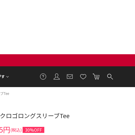
がす
Tee
クロゴロングスリーブTee
7cm 着用サイズ F
35円
(税込)
30%OFF