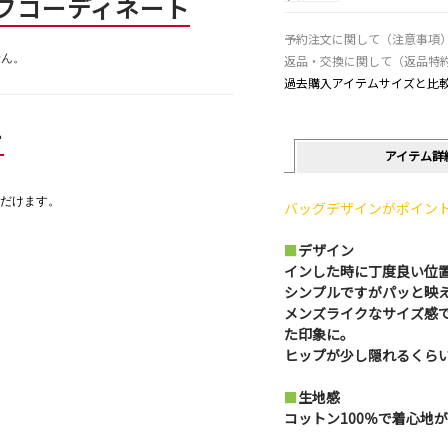
フコーディネート
予約注文に関して（注意事項
せん。
返品・交換に関して（返品特
過去購入アイテムサイズと比
ー
アイテム詳
だけます。
バッグデザインがポイン
■
デザイン
インした時に丁度良い位
シンプルですがパッと映
メンズライクなサイズ感
た印象に。
ヒップが少し隠れるくら
■
生地感
コットン100％で着心地