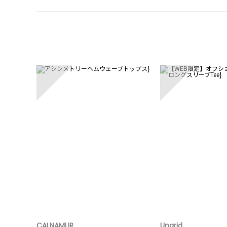
1
2
CALNAMUR
Ungrid