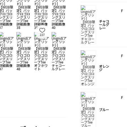
F
チャコ
ールグ
レー
227
F
オレン
ジ
F
ブルー