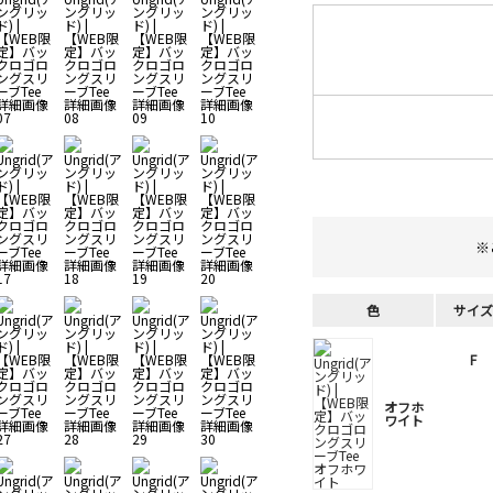
※
色
サイズ
F
オフホ
ワイト