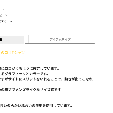
）
約）
較する
細
アイテムサイズ
トのロゴTシャツ
置にロゴがくるように設定しています。
えるグラフィックとカラーです。
ですがサイドにスリットをいれることで、動きが出てこなれ
いの着丈でメンズライクなサイズ感です。
が良い柔らかい風合いの生地を使用しています。