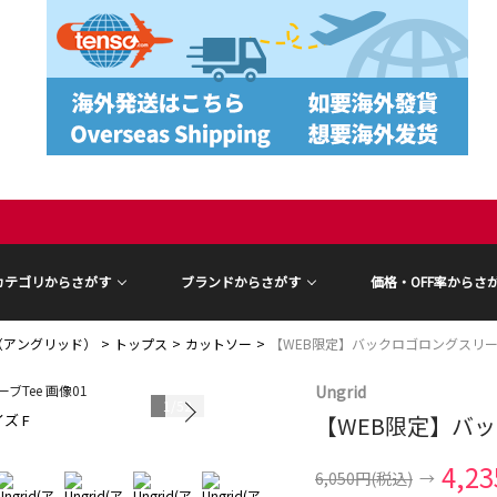
カテゴリからさがす
ブランドからさがす
価格・OFF率からさ
id（アングリッド）
トップス
カットソー
【WEB限定】バックロゴロングスリーブ
Ungrid
1
/
52
ズ F
【WEB限定】バッ
モデル身長 16
4,2
6,050円
(税込)
→