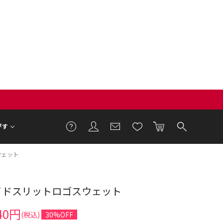
がす
ウェット
サイドスリットロゴスウェット
2cm 着用サイズ F
40円
(税込)
30%OFF