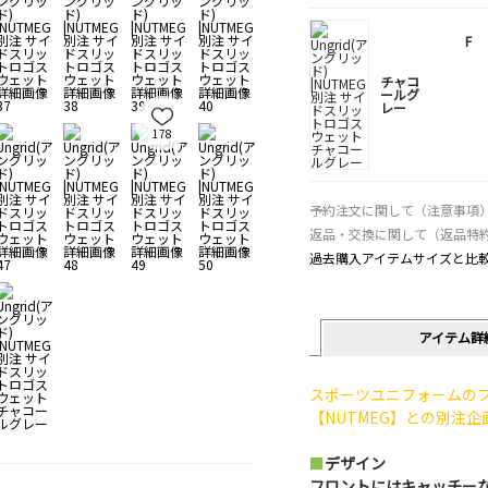
F
チャコ
ールグ
レー
178
予約注文に関して（注意事項
返品・交換に関して（返品特
過去購入アイテムサイズと比
アイテム詳
スポーツユニフォームの
【NUTMEG】との別注
■
デザイン
フロントにはキャッチー