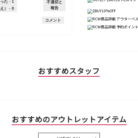
個
評
の
し
あ
性,
的
った ·
1
不適切と
は
価
厚
り
平
な
報告
え） ·
0
薄
は
さ,
均
評
手
厚
平
的
価
コメント
手
均
な
は
的
評
星
な
価
1
評
は
／
価
星
5
は
4
で
星
／
す。
3
5
おすすめスタッフ
／
で
5
す。
で
す。
おすすめのアウトレットアイテム