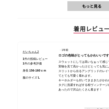
もっと見る
着用レビュ
·
1年前
だいちゃん2
星
ロゴの色味がとってもかわいいです
5
1
件の投稿レビュー
スウェットにしては高いなぁって感じ
／
1
件の参考評価
実物を見て高かったけどとっても気に
5
身長
156-160ｃｍ
スリットから出るアングリッドのレイ
個
てとても可愛く着れます。
で
服のサイズ
L
キーホルダーも付いてきまきたがかわ
す。
タグに洗濯すればする程ヴィンテージ
あったので沢山たくさん着ます！