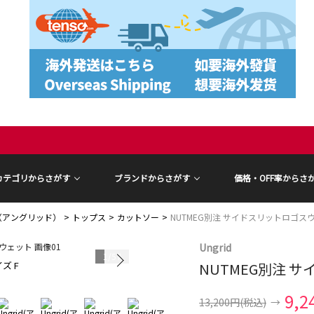
カテゴリからさがす
ブランドからさがす
価格・OFF率からさ
id（アングリッド）
トップス
カットソー
NUTMEG別注 サイドスリットロゴス
Ungrid
1
/
57
ズ F
NUTMEG別注 
モデル身長 16
9,2
13,200円
(税込)
→