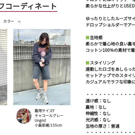
フコーディネート
柔らかな仕上がりとUSE
ゆったりとしたルーズサ
カラー
ドロップショルダーでア
■
生地感
柔らかで着心地の良い裏
コットン100％の素材で
■
スタイリング
連動したロゴをあしらったスウ
セットアップでのスタイ
カジュアルでラフな印象
・・・・・・・・・・・
透け感：なし
裏地：なし
着用サイズF
伸縮性：なし
チャコールグレー
光沢感：なし
Ungrid
小島菜緒/155cm
生地の厚さ：普通
・・・・・・・・・・・