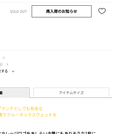
再入荷のお知らせ
SOLD OUT
）
約）
較する
細
アイテムサイズ
ブランドとしても有名な
企画でクルーネックスウェットを
なカレッジロゴをあしらい古着にもありそうな1枚に。