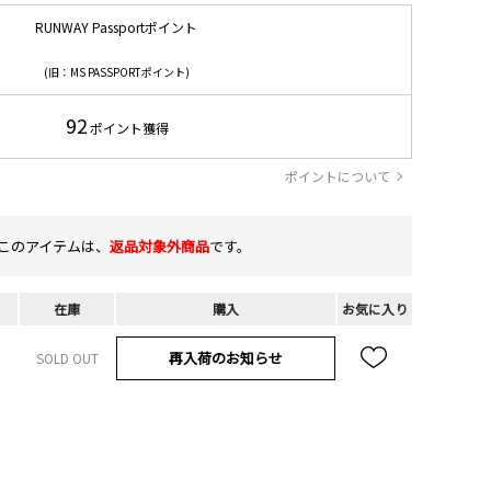
RUNWAY Passportポイント
(旧：MS PASSPORTポイント)
92
ポイント獲得
ポイントについて
このアイテムは、
返品対象外商品
です。
在庫
購入
お気に入り
再入荷のお知らせ
SOLD OUT