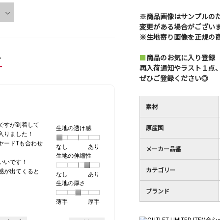
※商品画像はサンプルの
変更がある場合がござい
※生地寄り画像を正規の
ー
■
商品のお気に入り登録
再入荷通知やラスト１点
ぜひご登録ください◎
素材
ですが到着して
原産国
生地の透け感
入りました！
ヤードTも合わせ
なし
星
5
生
あり
メーカー品番
生地の伸縮性
1
の
地
いいです！
個
評
の
カテゴリー
感が出てくると
なし
星
5
生
あり
は
価
透
生地の厚さ
1
の
地
な
は
け
ブランド
個
評
の
し
あ
感,
薄手
星
5
生
厚手
は
価
伸
り
平
1
の
地
な
は
縮
均