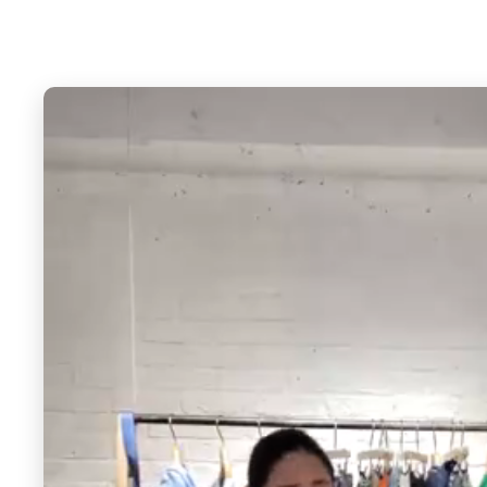
CALNAMUR
Ungrid
アシンメトリーヘムウェーブトップス
【WEB限定】オフショ
ングスリーブTee
6,237 円
30%OFF
3,960 円
40%OFF
6
7