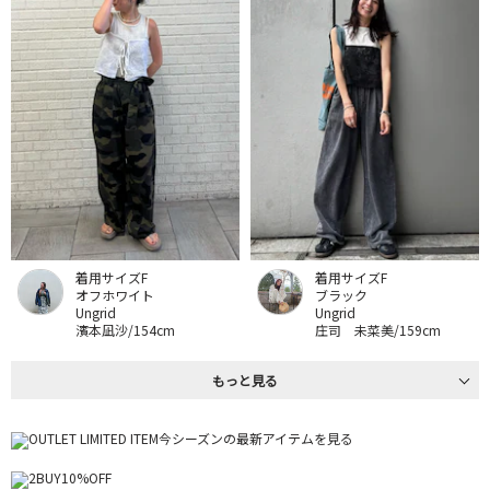
着用サイズF
着用サイズF
オフホワイト
ブラック
Ungrid
Ungrid
濱本凪沙/154cm
庄司 未菜美/159cm
もっと見る