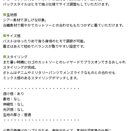
バックスタイルはヒモで結ぶ仕様でサイズ調整もしていただけます。
■
生地感
シアー素材で涼しげな印象。
合繊素材で軽やかでカットソーとの合わせももたつかずに着ていただけます。
■
サイズ感
バストはゆったりめで後ろ身頃のヒモで調節が可能。
着丈はあえて短めでバランスが取りやすい設定です。
■
スタイリング
まだ暑い時期にロゴのカットソーとのレイヤードでプラスオンできるおしゃれ
スタイリングが完成。
ボトムはデニムやミリタリーパンツでメンズライクなものとの合わせも
ミックス感のあるスタイリングがマッチします。
・・・・・・・・・・・・・・・・・・・・・・
透け感：あり
裏地：なし
伸縮性：なし
光沢感：なし
生地の厚さ：普通
・・・・・・・・・・・・・・・・・・・・・・
※商品画像はサンプルのため、色味やサイズ、素材の混率等の仕様に