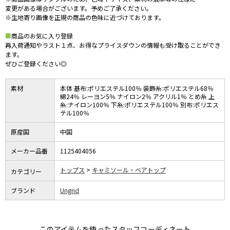
変更がある場合がございます。予めご了承ください。
※生地寄り画像を正規の商品の色味に近づけております。
■
商品のお気に入り登録
再入荷通知やラスト１点、お得なプライスダウンの情報も受け取ることができ
ます。
ぜひご登録ください◎
素材
本体 基布:ポリエステル100％ 装飾糸:ポリエステル68％
綿24％ レーヨン5％ ナイロン2％ アクリル1％ とめ糸 上
糸:ナイロン100％ 下糸:ポリエステル100％ 別布:ポリエス
テル100％
原産国
中国
メーカー品番
1125404056
トップス
キャミソール・ベアトップ
カテゴリー
ブランド
Ungrid
このアイテムを使ったスタッフコーディネート