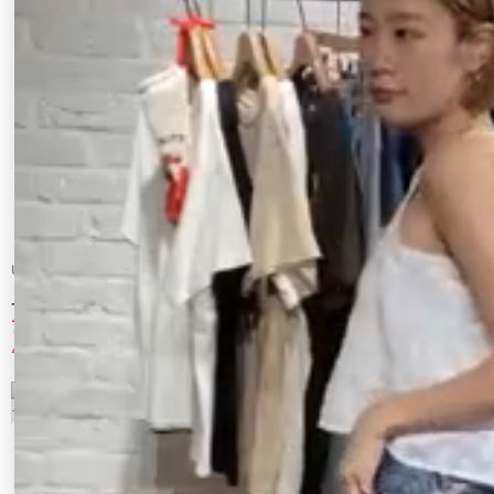
Ungrid
Ungrid
【WEB限定】ウッドビーズコンビキャミ
カットワークフリルデザインキャミソール
セットアップ
7,260 円
6,600 円
40%OFF
40%OFF
9
10