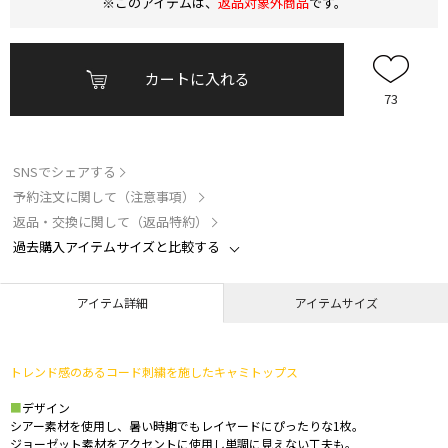
※このアイテムは、
返品対象外商品
です。
カートに入れる
73
SNSでシェアする
予約注文に関して（注意事項）
返品・交換に関して（返品特約）
過去購入アイテムサイズと比較する
アイテム詳細
アイテムサイズ
トレンド感のあるコード刺繍を施したキャミトップス
■
デザイン
シアー素材を使用し、暑い時期でもレイヤードにぴったりな1枚。
ジョーゼット素材をアクセントに使用し単調に見えない工夫も。