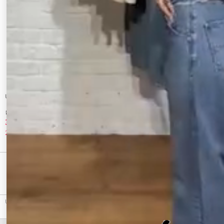
Ungrid
Ungrid
【Ungrid×AMPHI】ブラトップカップ付
ペプラムデザインニットキャミ
きインナー
3,192 円
4,950 円
20%OFF
40%OFF
最近チェックしたアイテム
Ungrid（アングリッド）のキャミソール・ベアトップ、テープ刺繍キャミソールのアウトレッ
ト商品詳細情報。カラーはオフホワイト、ブラックから選べます。