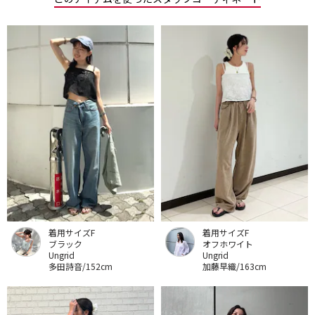
着用サイズF
着用サイズF
ブラック
オフホワイト
Ungrid
Ungrid
多田詩音/152cm
加藤早織/163cm