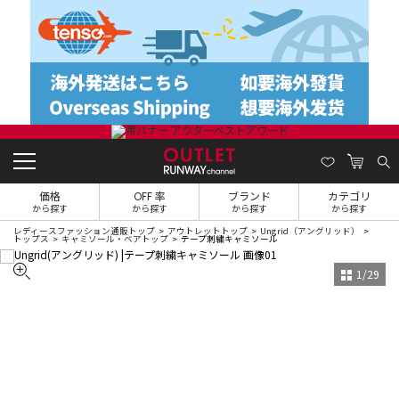
価格
OFF 率
ブランド
カテゴリ
から探す
から探す
から探す
から探す
レディースファッション通販トップ
アウトレットトップ
Ungrid（アングリッド）
トップス
キャミソール・ベアトップ
テープ刺繍キャミソール
1
/
29