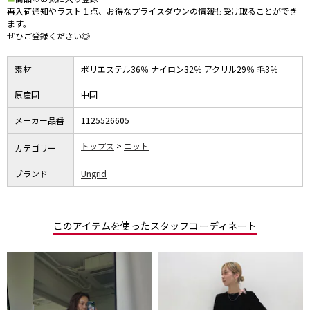
再入荷通知やラスト１点、お得なプライスダウンの情報も受け取ることができ
ます。
ぜひご登録ください◎
素材
ポリエステル36％ ナイロン32％ アクリル29％ 毛3％
原産国
中国
メーカー品番
1125526605
トップス
ニット
カテゴリー
ブランド
Ungrid
このアイテムを使ったスタッフコーディネート