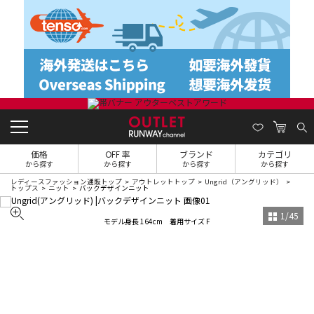
価格
OFF 率
ブランド
カテゴリ
から探す
から探す
から探す
から探す
レディースファッション通販トップ
アウトレットトップ
Ungrid（アングリッド）
トップス
ニット
バックデザインニット
1
/
45
モデル身長 164cm 着用サイズ F