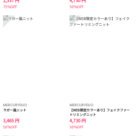
2,337 円
4,730 円
75%OFF
50%OFF
5
6
MERCURYDUO
MERCURYDUO
ラガー風ニット
【WEB限定カラーあり】フェイクファー
トリミングニット
3,465 円
4,730 円
50%OFF
50%OFF
7
8