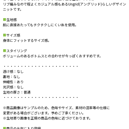
リブ編みなので程よくカジュアル感もあるUngrid(アングリッド)らしいデザイン
ニットです。
■
生地感
肌に直接あたってもチクチクしにくい糸を使用。
■
サイズ感
身体にフィットするサイズ感。
■
スタイリング
ボリュームのあるボトムスとの合わせが今っぽくおすすめです。
・・・・・・・・・・・・・・・・・・・・・・
透け感：なし
裏地：なし
伸縮性：あり
光沢感：なし
生地の厚さ：普通
・・・・・・・・・・・・・・・・・・・・・・
※商品画像はサンプルのため、色味やサイズ、素材の混率等の仕様に
変更がある場合がございます。予めご了承ください。
※生地寄り画像を正規の商品の色味に近づけております。
■
商品のお気に入り登録