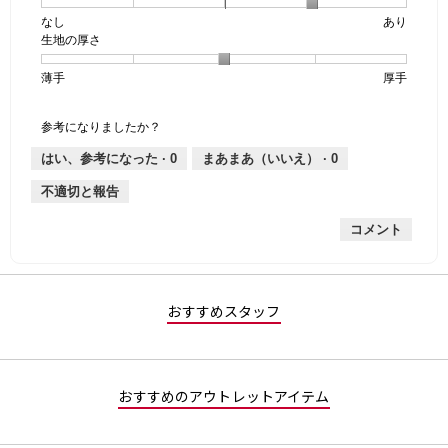
個
評
の
なし
星
5
生
あり
は
価
透
生地の厚さ
1
の
地
な
は
け
個
評
の
し
あ
感,
薄手
星
5
生
厚手
は
価
伸
り
平
1
の
地
な
は
縮
均
個
評
の
し
あ
性,
的
参考になりましたか？
は
価
厚
り
平
な
薄
は
さ,
均
評
はい、参考になった ·
0
まあまあ（いいえ） ·
0
手
厚
平
的
価
不適切と報告
手
均
な
は
的
評
星
コメント
な
価
1
評
は
／
価
星
5
は
4
で
星
／
す。
おすすめスタッフ
3
5
／
で
5
す。
で
おすすめのアウトレットアイテム
す。