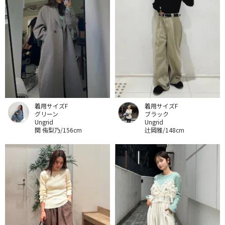
着用サイズF
着用サイズF
グリーン
ブラック
Ungrid
Ungrid
関 侑梨乃/156cm
辻岡雅/148cm