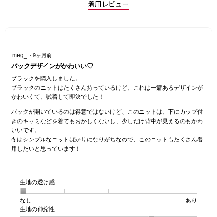
着用レビュー
星
meg_
·
9ヶ月前
5
バックデザインがかわいい♡
／
5
ブラックを購入しました。
個
ブラックのニットはたくさん持っているけど、これは一癖あるデザインが
で
かわいくて、試着して即決でした！
す。
バックが開いているのは得意ではないけど、このニットは、下にカップ付
きのキャミなどを着てもおかしくないし、少しだけ背中が見えるのもかわ
いいです。
冬はシンプルなニットばかりになりがちなので、このニットもたくさん着
用したいと思っています！
生地の透け感
なし
星
5
生
あり
生地の伸縮性
1
の
地