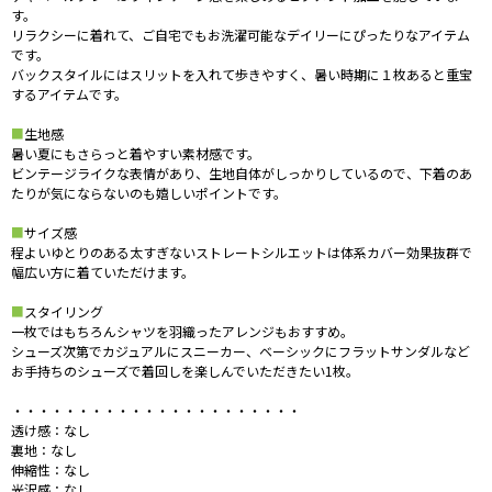
す。
リラクシーに着れて、ご自宅でもお洗濯可能なデイリーにぴったりなアイテム
です。
バックスタイルにはスリットを入れて歩きやすく、暑い時期に１枚あると重宝
するアイテムです。
■
生地感
暑い夏にもさらっと着やすい素材感です。
ビンテージライクな表情があり、生地自体がしっかりしているので、下着のあ
たりが気にならないのも嬉しいポイントです。
■
サイズ感
程よいゆとりのある太すぎないストレートシルエットは体系カバー効果抜群で
幅広い方に着ていただけます。
■
スタイリング
一枚ではもちろんシャツを羽織ったアレンジもおすすめ。
シューズ次第でカジュアルにスニーカー、ベーシックにフラットサンダルなど
お手持ちのシューズで着回しを楽しんでいただきたい1枚。
・・・・・・・・・・・・・・・・・・・・・・
透け感：なし
裏地：なし
伸縮性：なし
光沢感：なし