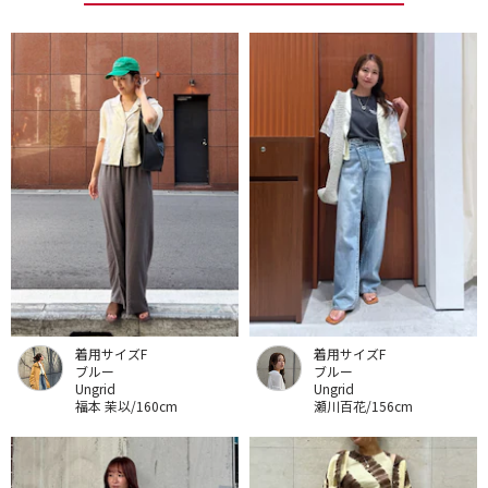
着用サイズF
着用サイズF
ブルー
ブルー
Ungrid
Ungrid
福本 茉以/160cm
瀬川百花/156cm