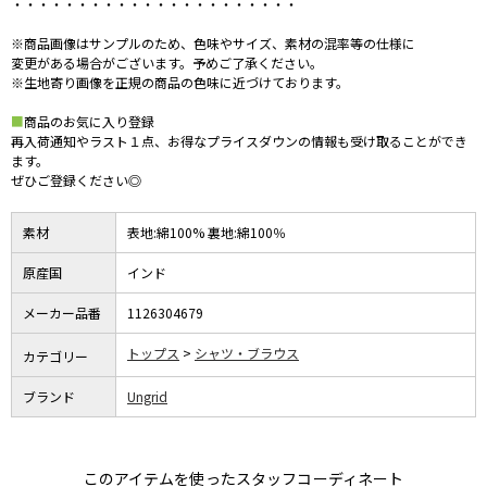
・・・・・・・・・・・・・・・・・・・・・・
※商品画像はサンプルのため、色味やサイズ、素材の混率等の仕様に
変更がある場合がございます。予めご了承ください。
※生地寄り画像を正規の商品の色味に近づけております。
■
商品のお気に入り登録
再入荷通知やラスト１点、お得なプライスダウンの情報も受け取ることができ
ます。
ぜひご登録ください◎
素材
表地:綿100% 裏地:綿100％
原産国
インド
メーカー品番
1126304679
トップス
シャツ・ブラウス
カテゴリー
ブランド
Ungrid
このアイテムを使ったスタッフコーディネート