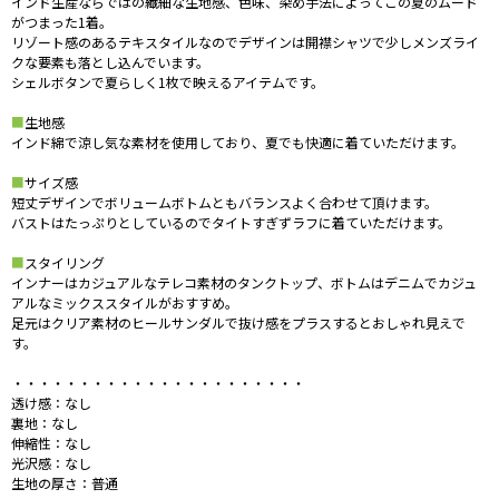
インド生産ならではの繊細な生地感、色味、染め手法によってこの夏のムード
がつまった1着。
リゾート感のあるテキスタイルなのでデザインは開襟シャツで少しメンズライ
クな要素も落とし込んでいます。
シェルボタンで夏らしく1枚で映えるアイテムです。
■
生地感
インド綿で涼し気な素材を使用しており、夏でも快適に着ていただけます。
■
サイズ感
短丈デザインでボリュームボトムともバランスよく合わせて頂けます。
バストはたっぷりとしているのでタイトすぎずラフに着ていただけます。
■
スタイリング
インナーはカジュアルなテレコ素材のタンクトップ、ボトムはデニムでカジュ
アルなミックススタイルがおすすめ。
足元はクリア素材のヒールサンダルで抜け感をプラスするとおしゃれ見えで
す。
・・・・・・・・・・・・・・・・・・・・・・
透け感：なし
裏地：なし
伸縮性：なし
光沢感：なし
生地の厚さ：普通