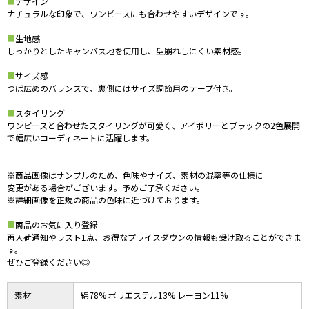
■
デザイン
ナチュラルな印象で、ワンピースにも合わせやすいデザインです。
■
生地感
しっかりとしたキャンバス地を使用し、型崩れしにくい素材感。
■
サイズ感
つば広めのバランスで、裏側にはサイズ調節用のテープ付き。
■
スタイリング
ワンピースと合わせたスタイリングが可愛く、アイボリーとブラックの2色展開
で幅広いコーディネートに活躍します。
※商品画像はサンプルのため、色味やサイズ、素材の混率等の仕様に
変更がある場合がございます。予めご了承ください。
※詳細画像を正規の商品の色味に近づけております。
■
商品のお気に入り登録
再入荷通知やラスト1点、お得なプライスダウンの情報も受け取ることができま
す。
ぜひご登録ください◎
素材
綿78% ポリエステル13% レーヨン11%