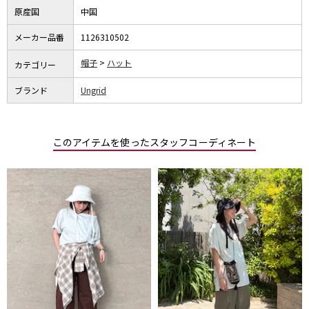
原産国
中国
メーカー品番
1126310502
帽子
ハット
カテゴリー
ブランド
Ungrid
このアイテムを使ったスタッフコーディネート