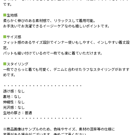
です。
■
生地感
柔らかく伸びのある素材感で、リラックスして着用可能。
お手洗いでお洗濯できるイージーケアなのも嬉しいポイントです。
■
サイズ感
フィット感のあるサイズ設計でインナー使いもしやすく、インしやすい着丈設
定。
パットも縫い付けているので一枚でも楽に着ていただけます。
■
スタイリング
一枚でさらっと着ても可愛く、デニムと合わせたラフなスタイリングがおすす
めです。
・・・・・・・・・・・・・・・・・・・・・・
透け感：なし
裏地：なし
伸縮性：なし
光沢感：なし
生地の厚さ：普通
・・・・・・・・・・・・・・・・・・・・・・
※商品画像はサンプルのため、色味やサイズ、素材の混率等の仕様に
変更がある場合がございます。予めご了承ください。