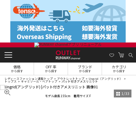
価格
OFF 率
ブランド
カテゴリ
から探す
から探す
から探す
から探す
レディースファッション通販トップ
アウトレットトップ
Ungrid（アングリッド）
トップス
キャミソール・ベアトップ
パット付きアメスリニット
1
/
33
モデル身長 155cm 着用サイズ F