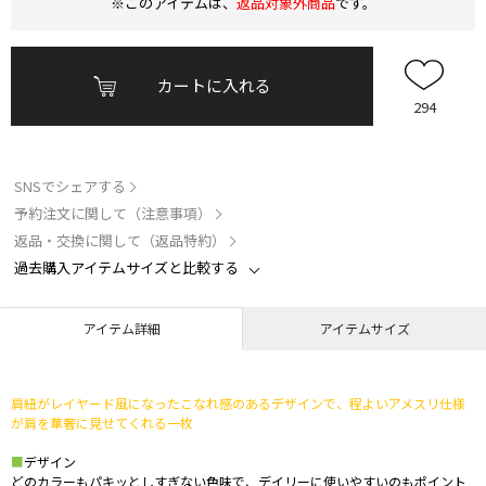
※このアイテムは、
返品対象外商品
です。
カートに入れる
294
SNSでシェアする
予約注文に関して（注意事項）
返品・交換に関して（返品特約）
過去購入アイテムサイズと比較する
アイテム詳細
アイテムサイズ
肩紐がレイヤード風になったこなれ感のあるデザインで、程よいアメスリ仕様
が肩を華奢に見せてくれる一枚
■
デザイン
どのカラーもパキッとしすぎない色味で、デイリーに使いやすいのもポイント