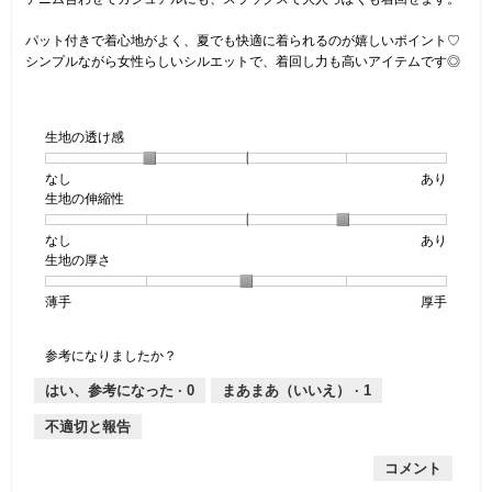
パット付きで着心地がよく、夏でも快適に着られるのが嬉しいポイント♡
シンプルながら女性らしいシルエットで、着回し力も高いアイテムです◎
生地の透け感
なし
星
5
生
あり
生地の伸縮性
1
の
地
個
評
の
なし
星
5
生
あり
は
価
透
生地の厚さ
1
の
地
な
は
け
個
評
の
し
あ
感,
薄手
星
5
生
厚手
は
価
伸
り
平
1
の
地
な
は
縮
均
個
評
の
し
あ
性,
的
参考になりましたか？
は
価
厚
り
平
な
薄
は
さ,
均
評
はい、参考になった ·
0
まあまあ（いいえ） ·
1
手
厚
平
的
価
不適切と報告
手
均
な
は
的
評
星
コメント
な
価
2
評
は
／