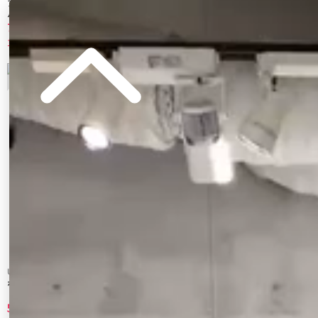
アブストラクトパターンチュールオフショ
ボーダーオフショルダーニットプルオーバ
ル
ー
7,128 円
5,005 円
10%OFF
30%OFF
3
4
Ungrid
Ungrid
ホルターネックニットキャミソール
【WEB限定】ウッドビーズコンビキャミ
セットアップ
5,280 円
7,260 円