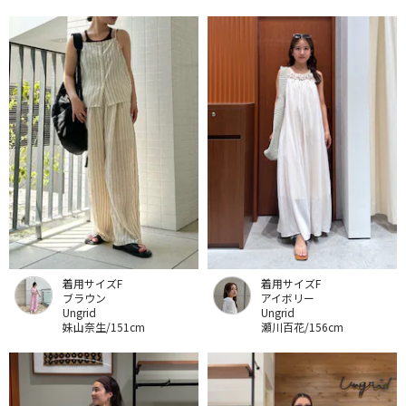
着用サイズF
着用サイズF
ブラウン
アイボリー
Ungrid
Ungrid
妹山奈生/151cm
瀬川百花/156cm