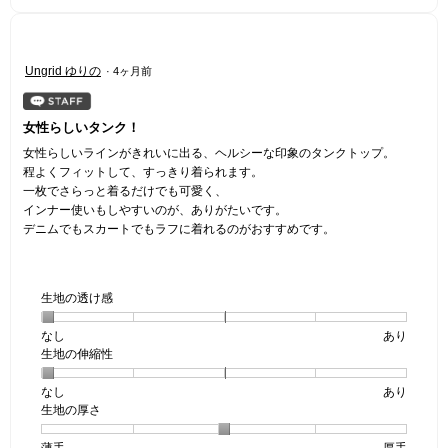
価
星
5
は
4
で
星
／
す。
星
Ungrid ゆりの
·
4ヶ月前
3
5
5
／
で
／
5
す。
5
女性らしいタンク！
で
個
す。
女性らしいラインがきれいに出る、ヘルシーな印象のタンクトップ。
で
程よくフィットして、すっきり着られます。
す。
一枚でさらっと着るだけでも可愛く、
インナー使いもしやすいのが、ありがたいです。
デニムでもスカートでもラフに着れるのがおすすめです。
生地の透け感
なし
星
5
生
あり
生地の伸縮性
1
の
地
個
評
の
なし
星
5
生
あり
は
価
透
生地の厚さ
1
の
地
な
は
け
個
評
の
し
あ
感,
薄手
星
5
生
厚手