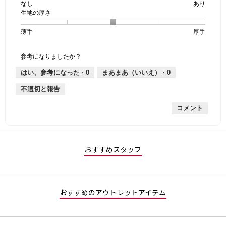
なし
星
5
生
あり
は
価
透
生地の厚さ
1
の
地
な
は
け
個
評
の
し
あ
感,
薄手
星
5
生
厚手
は
価
伸
り
平
1
の
地
な
は
縮
均
個
評
の
し
あ
性,
的
参考になりましたか？
は
価
厚
り
平
な
薄
は
さ,
均
評
はい、参考になった ·
0
まあまあ（いいえ） ·
0
手
厚
平
的
価
不適切と報告
手
均
な
は
的
評
星
コメント
な
価
3
評
は
／
価
星
5
は
5
で
星
／
す。
おすすめスタッフ
3
5
／
で
5
す。
で
おすすめのアウトレットアイテム
す。