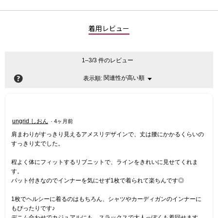
着用レビュー
1–3/3 件のレビュー
?
関連性が高い順
メ
表示順:
▼
ニ
ュ
ー
星
ungrid しおん
·
4ヶ月前
5
肩まわりがすっきり見えるアメスリデザインで、丈は腰にかかるくらいの
／
すっきり丈でした。
5
個
程よく体にフィットするリブニットで、ラインをきれいに見せてくれま
で
す。
す。
パット付きなのでインナーを気にせず1枚で着られて楽ちんです◎
1枚でヘルシーに着るのはもちろん、シャツやカーディガンのインナーに
もぴったりです♪
デニム合わせでカジュアルにも、スラックスで大人っぽくも着回せます。