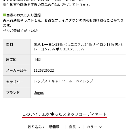
※生地寄り画像を正規の商品の色味に近づけております。
■
商品のお気に入り登録
再入荷通知やラスト１点、お得なプライスダウンの情報も受け取ることができ
ます。
ぜひご登録ください◎
素材
表地:レーヨン58％ ポリエステル24％ ナイロン18％ 裏地:
レーヨン70％ ポリエステル30％
原産国
中国
メーカー品番
1126326522
トップス
キャミソール・ベアトップ
カテゴリー
ブランド
Ungrid
このアイテムを使ったスタッフコーディネート
絞り込み：
新着順
身長
カラー