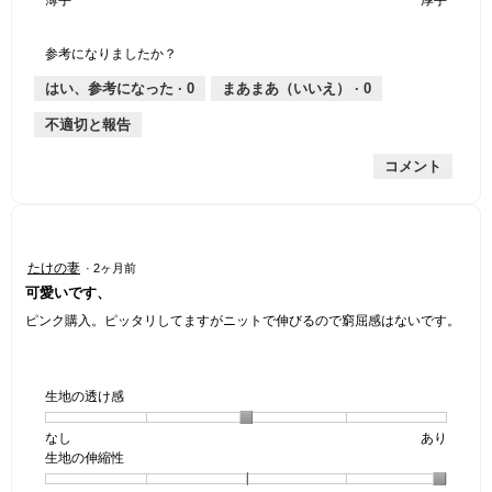
は
価
伸
り
平
1
の
地
な
は
縮
均
個
評
の
し
あ
性,
的
参考になりましたか？
は
価
厚
り
平
な
薄
は
さ,
均
評
はい、参考になった ·
0
まあまあ（いいえ） ·
0
手
厚
平
的
価
不適切と報告
手
均
な
は
的
評
星
コメント
な
価
1
評
は
／
価
星
5
は
1
で
星
／
す。
星
たけの妻
·
2ヶ月前
3
5
5
可愛いです、
／
で
／
5
す。
5
ピンク購入。ピッタリしてますがニットで伸びるので窮屈感はないです。
で
個
す。
で
す。
生地の透け感
なし
星
5
生
あり
生地の伸縮性
1
の
地
個
評
の