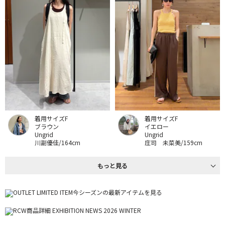
着用サイズF
着用サイズF
ブラウン
イエロー
Ungrid
Ungrid
川副優佳/164cm
庄司 未菜美/159cm
もっと見る