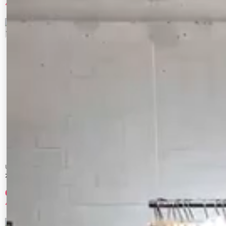
40%OFF
40%OFF
5
6
Ungrid
Ungrid
カットワークフリルデザインキャミソール
【Ungrid×AMPHI】ブラトップカップ付
きインナー
6,600 円
3,192 円
40%OFF
20%OFF
7
8