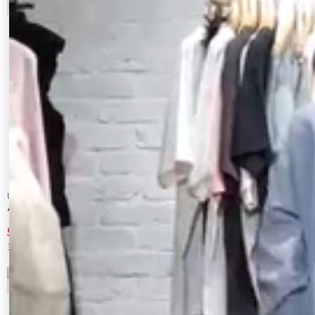
Ungrid
Ungrid
パット付きアメスリニット
バルーンデザインネップデニムビスチェ
5,082 円
5,940 円
34%OFF
40%OFF
9
10