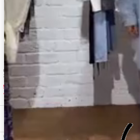
Ungrid
jouetie
スパンコールバルーンビスチェ
【メロクロコラボ】KUROMIリボンキャミ
5,940 円
3,960 円
40%OFF
33%OFF
最近チェックしたアイテム
Ungrid（アングリッド）のキャミソール・ベアトップ、パット付きアメスリニットのアウトレ