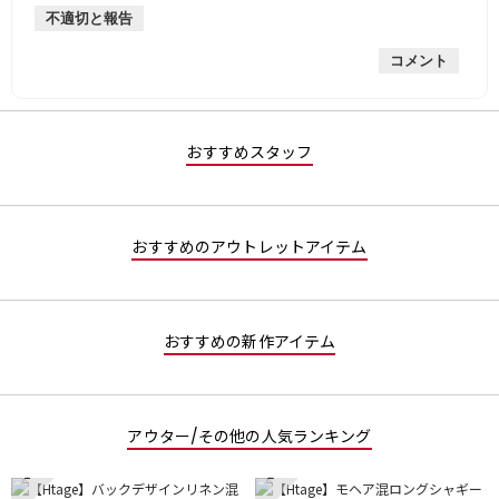
不適切と報告
手
均
な
は
的
評
星
コメント
な
価
1
評
は
／
価
星
5
は
1
で
星
／
す。
おすすめスタッフ
3
5
／
で
5
す。
で
おすすめのアウトレットアイテム
す。
おすすめの新作アイテム
アウター/その他の人気ランキング
1
2