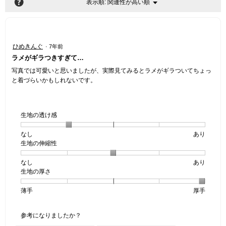
?
関連性が高い順
メ
表示順:
▼
ニ
ュ
ー
星
ひめきんぐ
·
7年前
2
ラメがギラつきすぎて…
／
5
写真では可愛いと思いましたが、実際見てみるとラメがギラついてちょっ
個
と着づらいかもしれないです。
で
す。
生地の透け感
なし
星
5
生
あり
生地の伸縮性
1
の
地
個
評
の
なし
星
5
生
あり
は
価
透
生地の厚さ
1
の
地
な
は
け
個
評
の
し
あ
感,
薄手
星
5
生
厚手
は
価
伸
り
平
1
の
地
な
は
縮
均
個
評
の
し
あ
性,
的
参考になりましたか？
は
価
厚
り
平
な