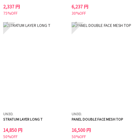
2,337 円
6,237 円
75%OFF
30%OFF
7
8
UN3D.
UN3D.
STRATUM LAYER LONG T
PANEL DOUBLE FACE MESH TOP
14,850 円
16,500 円
50%OFF
50%OFF