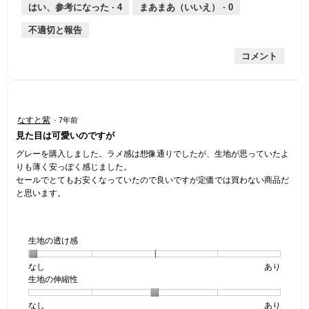
薄
は
さ,
均
評
はい、参考になった ·
4
まあまあ（いいえ） ·
0
手
厚
平
的
価
不適切と報告
手
均
な
は
的
評
星
コメント
な
価
2
評
は
／
価
星
5
は
3
で
星
／
す。
星
なすと紫
·
7年前
5
5
3
見た目は可愛いのですが
／
で
／
5
す。
5
グレーを購入しました。ラメ感は想像通りでしたが、生地が思っていたよ
で
個
りも薄く安っぽく感じました。
す。
で
セールでとてもお安くなっていたので良いですが定価では買わない商品だ
す。
と思います。
生地の透け感
なし
星
5
生
あり
生地の伸縮性
1
の
地
個
評
の
なし
星
5
生
あり
は
価
透