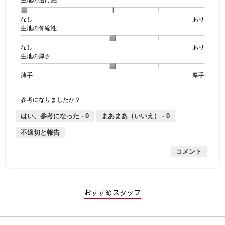
なし
星
5
生
あり
生地の伸縮性
1
の
地
個
評
の
なし
星
5
生
あり
は
価
透
生地の厚さ
1
の
地
な
は
け
個
評
の
し
あ
感,
薄手
星
5
生
厚手
は
価
伸
り
平
1
の
地
な
は
縮
均
個
評
の
し
あ
性,
的
参考になりましたか？
は
価
厚
り
平
な
薄
は
さ,
均
評
はい、参考になった ·
0
まあまあ（いいえ） ·
0
手
厚
平
的
価
不適切と報告
手
均
な
は
的
評
星
コメント
な
価
1
評
は
／
価
星
5
は
3
で
星
／
す。
おすすめスタッフ
3
5
／
で
5
す。