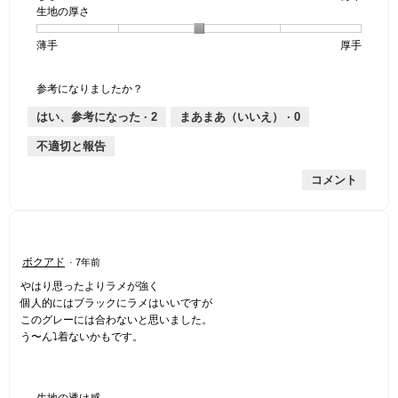
生地の厚さ
1
の
地
な
は
け
個
評
の
し
あ
感,
薄手
星
5
生
厚手
は
価
伸
り
平
1
の
地
な
は
縮
均
個
評
の
し
あ
性,
的
参考になりましたか？
は
価
厚
り
平
な
薄
は
さ,
均
評
はい、参考になった ·
2
まあまあ（いいえ） ·
0
手
厚
平
的
価
不適切と報告
手
均
な
は
的
評
星
コメント
な
価
1
評
は
／
価
星
5
は
3
で
星
／
す。
星
ボクアド
·
7年前
3
5
3
／
で
やはり思ったよりラメが強く
／
5
す。
個人的にはブラックにラメはいいですが
5
で
このグレーには合わないと思いました。
個
す。
う〜ん⤵︎着ないかもです。
で
す。
生地の透け感