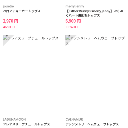
jouetie
merry jenny
ベロアチョーカートップス
【Esther Bunny×merry jenny】ぷくぷ
くハート裏起毛トップス
2,970 円
6,900 円
46%OFF
30%OFF
5
6
LAGUNAMOON
CALNAMUR
フレアスリーブチュールトップス
アシンメトリーヘムウェーブトップス