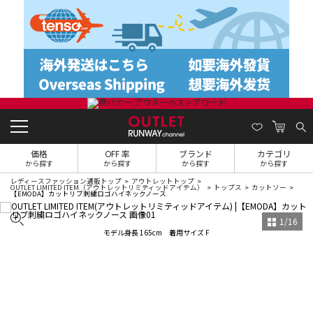
価格
OFF 率
ブランド
カテゴリ
から探す
から探す
から探す
から探す
レディースファッション通販トップ
アウトレットトップ
OUTLET LIMITED ITEM（アウトレットリミティッドアイテム）
トップス
カットソー
【EMODA】カットリブ刺繍ロゴハイネックノース
1
/
16
モデル身長 165cm 着用サイズ F