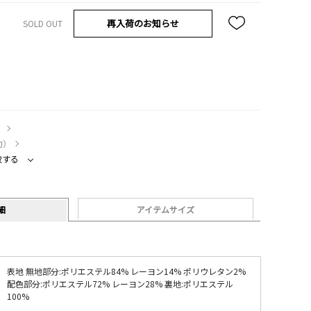
再入荷のお知らせ
SOLD OUT
）
約）
較する
細
アイテムサイズ
表地 無地部分:ポリエステル84% レーヨン14% ポリウレタン2%
配色部分:ポリエステル72% レーヨン28% 裏地:ポリエステル
100%