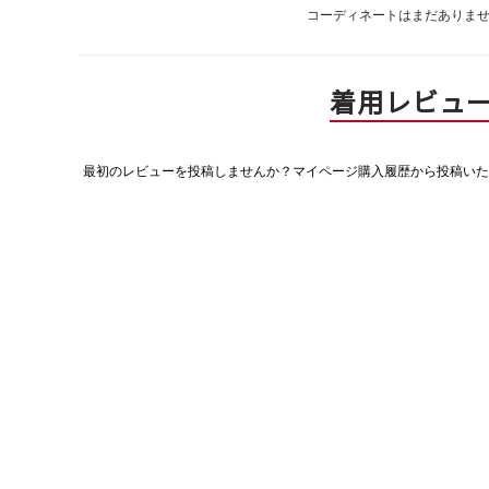
コーディネートはまだありま
着用レビュ
最初のレビューを投稿しませんか？マイページ購入履歴から投稿いた
評
価
値
な
し