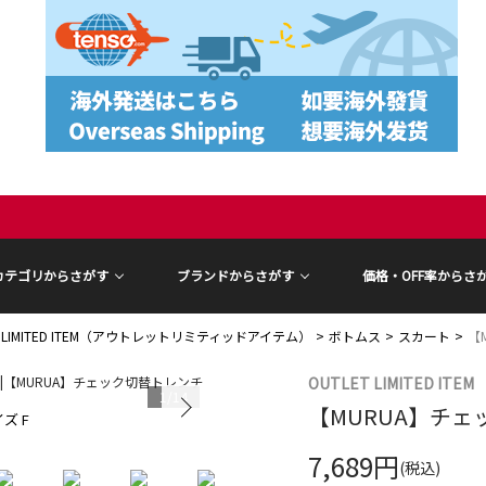
カテゴリからさがす
ブランドからさがす
価格・OFF率からさ
T LIMITED ITEM（アウトレットリミティッドアイテム）
ボトムス
スカート
【
OUTLET LIMITED ITEM
1
/
14
【MURUA】チ
ズ F
モデル身長 16
7,689円
(税込)