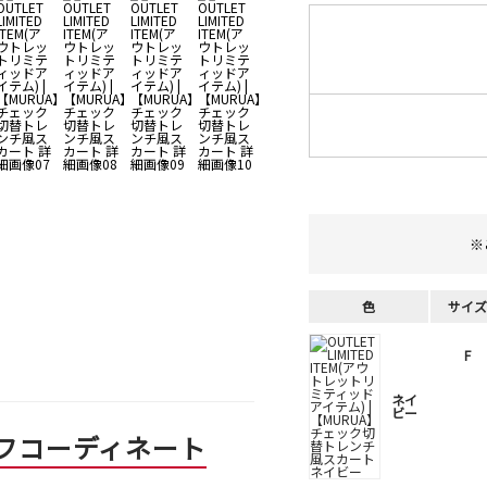
※
色
サイズ
F
ネイ
ビー
フコーディネート