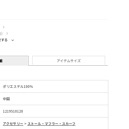
）
約）
較する
細
アイテムサイズ
ポリエステル100％
中国
1219510120
アクセサリー
>
ストール・マフラー・スカーフ