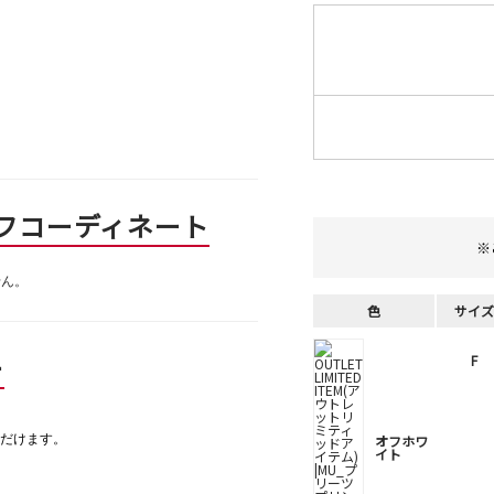
フコーディネート
※
せん。
色
サイズ
ー
F
だけます。
オフホワ
イト