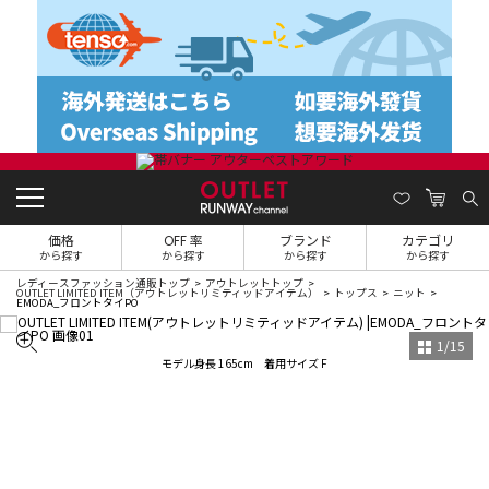
価格
OFF 率
ブランド
カテゴリ
から探す
から探す
から探す
から探す
レディースファッション通販トップ
アウトレットトップ
OUTLET LIMITED ITEM（アウトレットリミティッドアイテム）
トップス
ニット
EMODA_フロントタイPO
1
/
15
モデル身長 165cm 着用サイズ F