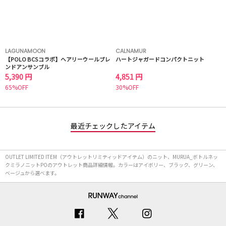
LAGUNAMOON
CALNAMUR
【POLO BCSコラボ】ヘアリーウールブレ
ハートジャガードコンパクトニット
ンドアンサンブル
5,390 円
4,851 円
65%OFF
30%OFF
最近チェックしたアイテム
OUTLET LIMITED ITEM（アウトレットリミティッドアイテム）のニット、MURUA_ボトルネッ
クミラノニットPOのアウトレット商品詳細情報。カラーはアイボリー、ブラック、グリーン、
ベージュから選べます。