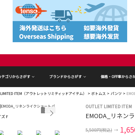
カテゴリからさがす
ブランドからさがす
価格・OFF率からさ
T LIMITED ITEM（アウトレットリミティッドアイテム）
ボトムス
パンツ
EM
OUTLET LIMITED ITEM
1
/
14
EMODA_リネン
ズ F
モデル身長 16
1,6
5,500円
(税込)
→