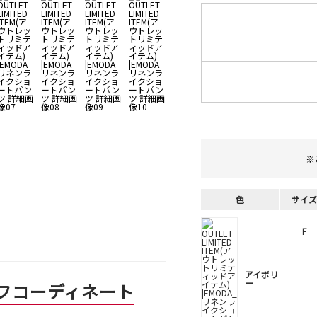
※
色
サイズ
F
アイボリ
ー
フコーディネート