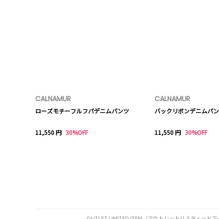
CALNAMUR
CALNAMUR
ローズモチーフルフパデニムパンツ
バックリボンデニムパン
11,550 円
30%OFF
11,550 円
30%OFF
OUTLET LIMITED ITEM（アウトレットリ