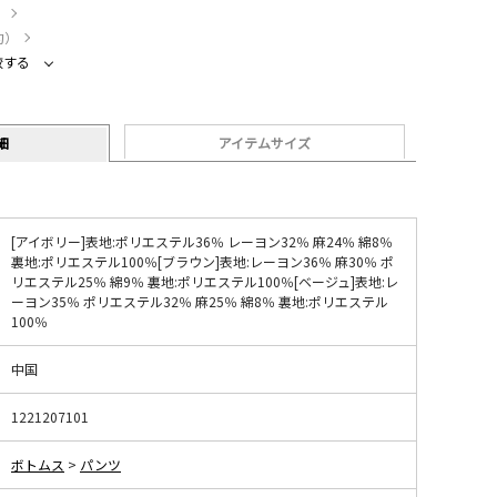
）
約）
較する
細
アイテムサイズ
[アイボリー]表地:ポリエステル36％ レーヨン32％ 麻24％ 綿8％
裏地:ポリエステル100％[ブラウン]表地:レーヨン36％ 麻30％ ポ
リエステル25％ 綿9％ 裏地:ポリエステル100％[ベージュ]表地:レ
ーヨン35％ ポリエステル32％ 麻25％ 綿8％ 裏地:ポリエステル
100％
中国
1221207101
ボトムス
>
パンツ