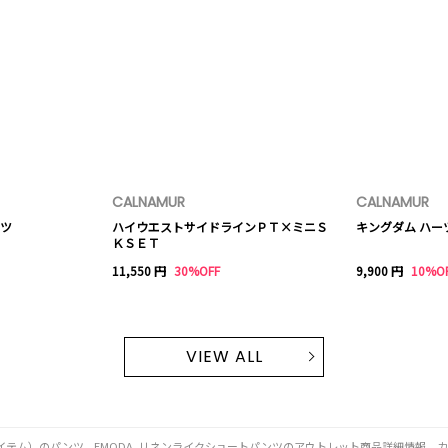
CALNAMUR
CALNAMUR
ツ
ハイウエストサイドラインＰＴ×ミニＳ
キングダム ハー
ＫＳＥＴ
11,550 円
30%OFF
9,900 円
10%O
VIEW ALL
ミティッドアイテム）のパンツ、EMODA_リネンライクショートパンツのアウトレット商品詳細情