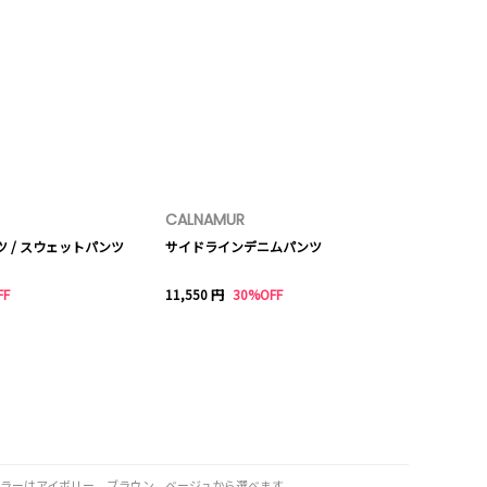
CALNAMUR
ツ / スウェットパンツ
サイドラインデニムパンツ
FF
11,550 円
30%OFF
報。カラーはアイボリー、ブラウン、ベージュから選べます。