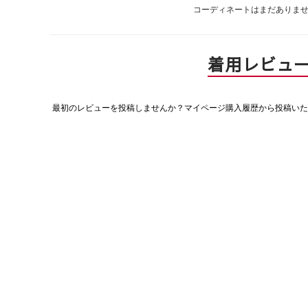
コーディネートはまだありま
着用レビュ
最初のレビューを投稿しませんか？マイページ購入履歴から投稿いた
評
価
値
な
し