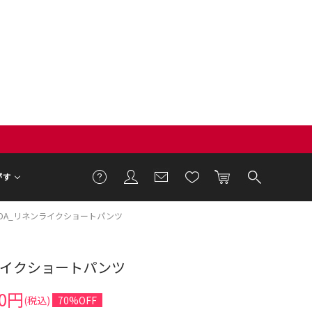
がす
ODA_リネンライクショートパンツ
ライクショートパンツ
1cm 着用サイズ F
50円
(税込)
70%OFF