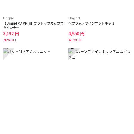
Ungrid
Ungrid
【Ungrid×AMPHI】ブラトップカップ付
ペプラムデザインニットキャミ
きインナー
3,192 円
4,950 円
20%OFF
40%OFF
9
10