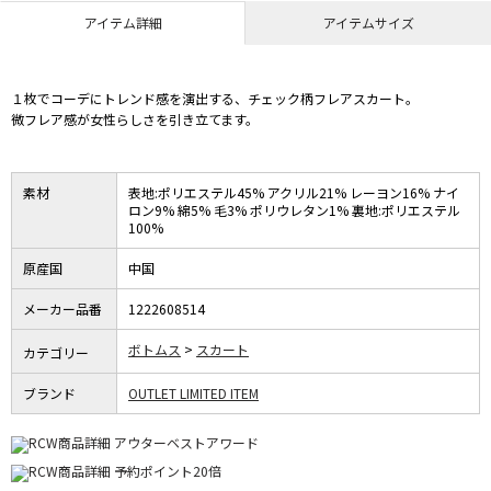
アイテム詳細
アイテムサイズ
１枚でコーデにトレンド感を演出する、チェック柄フレアスカート。
微フレア感が女性らしさを引き立てます。
素材
表地:ポリエステル45% アクリル21% レーヨン16% ナイ
ロン9% 綿5% 毛3% ポリウレタン1% 裏地:ポリエステル
100%
原産国
中国
メーカー品番
1222608514
ボトムス
スカート
カテゴリー
ブランド
OUTLET LIMITED ITEM