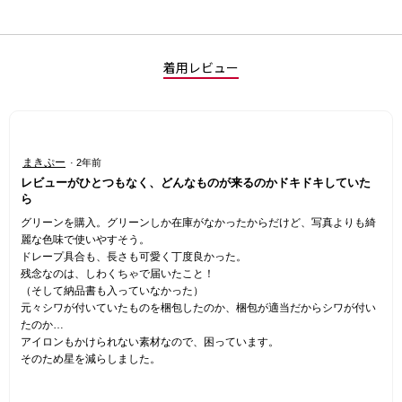
着用レビュー
星
まきぷー
·
2年前
3
レビューがひとつもなく、どんなものが来るのかドキドキしていた
／
ら
5
グリーンを購入。グリーンしか在庫がなかったからだけど、写真よりも綺
個
麗な色味で使いやすそう。
で
ドレープ具合も、長さも可愛く丁度良かった。
す。
残念なのは、しわくちゃで届いたこと！
（そして納品書も入っていなかった）
元々シワが付いていたものを梱包したのか、梱包が適当だからシワが付い
たのか…
アイロンもかけられない素材なので、困っています。
そのため星を減らしました。