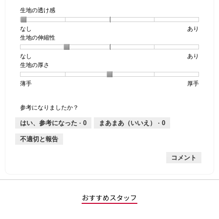
生地の透け感
なし
星
5
生
あり
生地の伸縮性
1
の
地
個
評
の
なし
星
5
生
あり
は
価
透
生地の厚さ
1
の
地
な
は
け
個
評
の
し
あ
感,
薄手
星
5
生
厚手
は
価
伸
り
平
1
の
地
な
は
縮
均
個
評
の
し
あ
性,
的
参考になりましたか？
は
価
厚
り
平
な
薄
は
さ,
均
評
はい、参考になった ·
0
まあまあ（いいえ） ·
0
手
厚
平
的
価
不適切と報告
手
均
な
は
的
評
星
コメント
な
価
1
評
は
／
価
星
5
は
2
で
星
／
す。
おすすめスタッフ
3
5
／
で