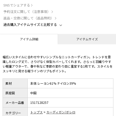
SNSでシェアする
予約注文に関して（注意事項）
返品・交換に関して（返品特約）
過去購入アイテムサイズと比較する
アイテム詳細
アイテムサイズ
幅広いスタイルに合わせやすいシンプルなニットカーディガン。トレンドを意
識したロング丈で、さりげなく体型カバーしてくれます。さらっと羽織りやす
い軽量アウターで、春や秋など季節の変わり目に重宝する1枚です。スタイルを
スッキリと見せる縦ラインのリブもポイント。
素材
本体:レーヨン61% ナイロン39%
原産国
中国
メーカー品番
1517128257
トップス
カーディガン/ボレロ
カテゴリー