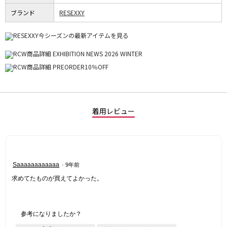
ブランド
RESEXXY
着用レビュー
星
Saaaaaaaaaaaa
·
9年前
5
求めてたものが買えてよかった。
／
5
個
で
参考になりましたか？
す。