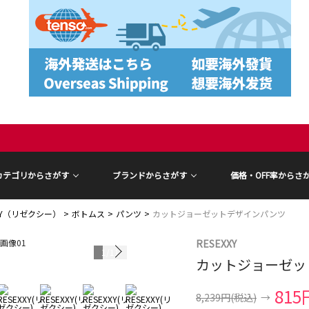
カテゴリからさがす
ブランドからさがす
価格・OFF率からさ
XXY（リゼクシー）
ボトムス
パンツ
カットジョーゼットデザインパンツ
RESEXXY
1
/
11
カットジョーゼッ
815
8,239円
(税込)
→