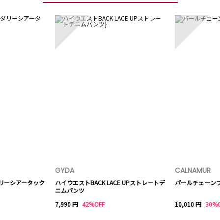
3
4
GYDA
CALNAMUR
ダリーシアータック
ハイウエストBACK LACE UPストレートデ
パールチェーン
ニムパンツ
7,990 円
42%OFF
10,010 円
30%
8
9