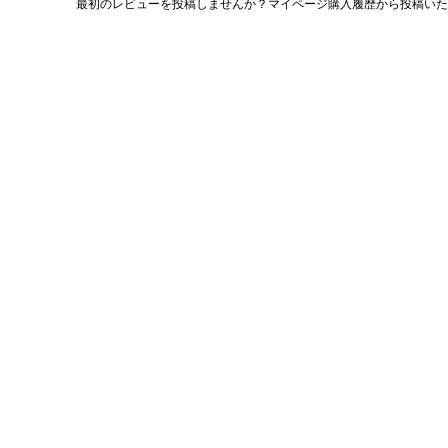
最初のレビューを投稿しませんか？マイページ購入履歴から投稿いた
評
価
値
な
し