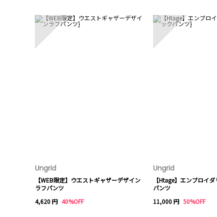
1
2
Ungrid
Ungrid
【WEB限定】ウエストギャザーデザイン
【Htage】エンブロイ
ラフパンツ
パンツ
4,620 円
40%OFF
11,000 円
50%OFF
6
7