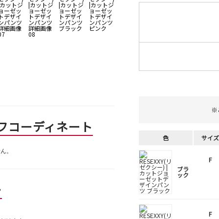
※
フコーディネート
色
サイズ
せん。
F
ブラ
ック
ー
F