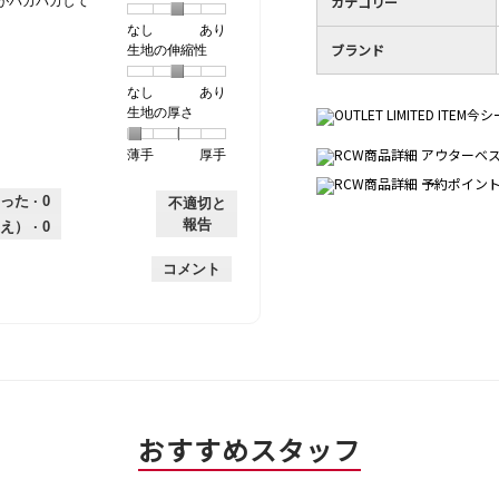
カテゴリー
がパカパカして
2
す。
なし
星
5
生
あり
／
ブランド
生地の伸縮性
1
の
地
5
個
評
の
で
なし
星
5
生
あり
は
価
透
す。
生地の厚さ
1
の
地
な
は
け
個
評
の
し
あ
感,
薄手
星
5
生
厚手
は
価
伸
り
平
1
の
地
な
は
縮
均
個
評
の
し
あ
性,
的
った ·
0
不適切と
は
価
厚
り
平
な
報告
え） ·
0
薄
は
さ,
均
評
手
厚
平
的
価
コメント
手
均
な
は
的
評
星
な
価
3
評
は
／
価
星
5
は
3
で
星
／
す。
1
5
おすすめスタッフ
／
で
5
す。
で