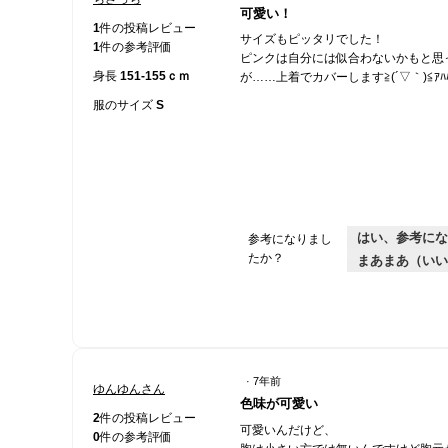
星
可愛い！
5
1
件の投稿レビュー
サイズもピッタリでした！
／
1
件の参考評価
ピンクは自分には似合わないかもと思
5
身長
151-155ｃｍ
が……上着でカバーします≧(´▽｀)≦ｱﾊ
個
で
服のサイズ
S
す。
はい、参考にな
参考になりまし
たか？
まあまあ（いい
·
7年前
ゆんゆんさん
星
色味が可愛い
3
2
件の投稿レビュー
可愛いんだけど、
／
0
件の参考評価