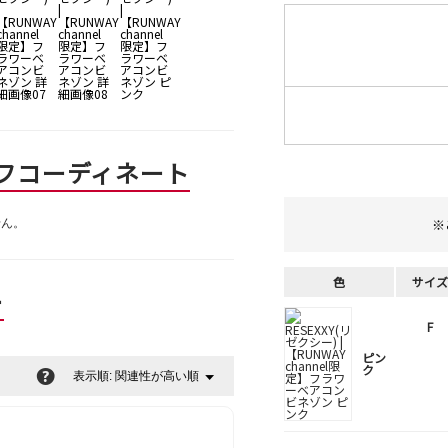
フコーディネート
せん。
※
色
サイズ
ー
F
ピン
ク
?
関連性が高い順
メ
表示順:
▼
ニ
ュ
ー