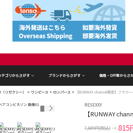
カテゴリからさがす
ブランドからさがす
価格・OFF率からさ
XXY（リゼクシー）
ワンピース
ロンパース
【RUNWAY channel限定】フラ
RESEXXY
1
/
9
【RUNWAY ch
815
7,689円
(税込)
→