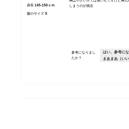
胸は小さい方では無いんですけど胸元
5
身長
145-150ｃｍ
しまうのが残念
個
で
服のサイズ
S
す。
はい、参考にな
参考になりまし
たか？
まあまあ（いい