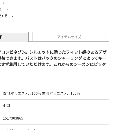
）
約）
較する
細
アイテムサイズ
アコンビネゾン。シルエットに添ったフィット感のあるデザ
期待できます。バストはバックのシャーリングによってキー
にせず着用していただけます。これからのシーズンにピッタ
表地:ポリエステル100% 裏地:ポリエステル100%
中国
1517303865