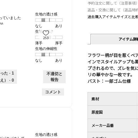
予約注文に関して（注意事項
返品・交換に関して（返品特
生地の透け感
過去購入アイテムサイズと比
っていました
ﾊﾊ
なし
星
5
生
あり
生地の厚さ
1
の
地
253
個
評
の
アイテム詳
薄手
星
5
生
厚手
は
価
透
生地の伸縮性
1
の
地
な
は
け
フラワー柄が目を惹くベ
個
評
の
し
あ
感,
なし
星
5
生
あり
インでスタイルアップも
は
価
厚
り
平
1
の
地
薄
は
さ,
均
プされるので、ズレを気
個
評
の
手
厚
平
的
った ·
1
リの華やかな一枚です。
不適切と
は
価
伸
手
均
な
報告
バスト：一部ゴム仕様
え） ·
0
な
は
縮
的
評
し
あ
性,
な
価
コメント
り
平
評
は
素材
均
価
星
的
は
2
原産国
な
星
／
評
3
5
メーカー品番
価
／
で
は
5
す。
生地の透け感
星
で