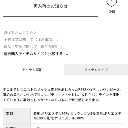
再入荷のお知らせ
246
SNSでシェアする
予約注文に関して（注意事項）
返品・交換に関して（返品特約）
過去購入アイテムサイズと比較する
アイテム詳細
アイテムサイズ
デコルテとウエストにメッシュ素材をあしらったRESEXXYらしいワンピース。
薄めの柔らかい生地で程よくボディにフィットし、女性らしいラインを演出し
てくれます。裏地もしっかりついているので安心感もあります。
素材
表地:ポリエステル95% ポリウレタン5% 裏地:ポリエステ
ル100% 別地:ポリエステル100%