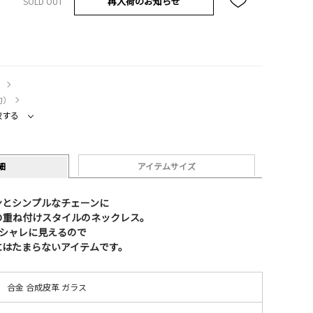
再入荷のお知らせ
SOLD OUT
）
約）
較する
細
アイテムサイズ
ンとシンプルなチェーンに
の重ね付けスタイルのネックレス。
オシャレに見えるので
にはたまらないアイテムです。
合金 合成皮革 ガラス