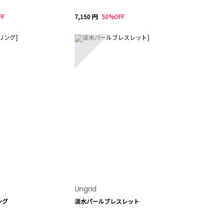
FF
7,150 円
50%OFF
10
Ungrid
ング
淡水パールブレスレット