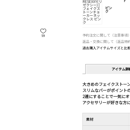
F
ピン
ク
予約注文に関して（注意事項
59
返品・交換に関して（返品特
過去購入アイテムサイズと比
アイテム詳
大きめのフェイクストー
スリムなバーがポイント
2連にすることで一気に
アクセサリーが好きな方
素材