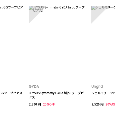
8
9
GYDA
Ungrid
earl GGフープピアス
JEYSUS Symmetry GYDA bijouフープピ
シェルモチーフ
アス
2,990 円
25%OFF
3,520 円
20%O