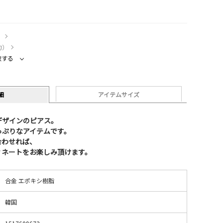
）
約）
較する
細
アイテムサイズ
デザインのピアス。
っぷりなアイテムです。
合わせれば、
ィネートをお楽しみ頂けます。
合金 エポキシ樹脂
韓国