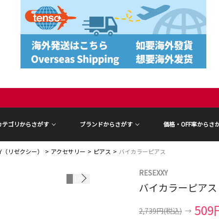
カテゴリからさがす
ブランドからさがす
価格・OFF率からさ
XXY（リゼクシー）
アクセサリー
ピアス
バイカラーピアス
RESEXXY
1
/
6
バイカラーピアス
509
2,739円
(税込)
→