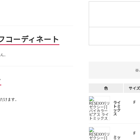
フコーディネート
せん。
※
ー
色
サイズ
だけます。
F
ライ
トミ
ック
ス
F
ミッ