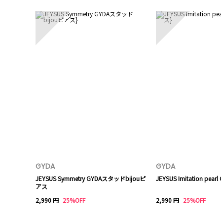
6
7
GYDA
GYDA
JEYSUS Symmetry GYDAスタッドbijouピ
JEYSUS Imitation p
アス
2,990 円
25%OFF
2,990 円
25%OFF