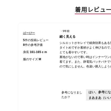
着用レビュ
·
9年前
ぱーぴー
星
細く見える
4
5
件の投稿レビュー
シルエットがキレイで細身効果もある
／
8
件の参考評価
タイトめですか素材がよく伸びるので
5
身長
161-165ｃｍ
とても着やすいです。
個
裏地がないので寒い時はインナーワン
で
服のサイズ
M
着てます。また、静電気バッチバチで
す。
ので気にしません。色違い購入しよう
はい、参考にな
参考になりまし
たか？
まあまあ（いい