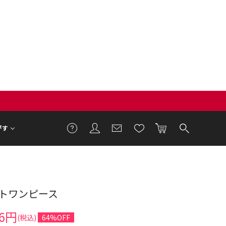
がす
トワンピース
46円
(税込)
64%OFF