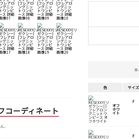
※
色
サイズ
F
オフ
フコーディネート
ホワ
イト
せん。
F