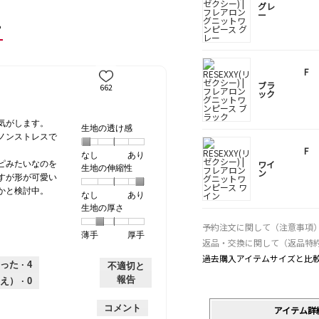
グレ
ー
ー
F
ブラ
662
ック
気がします。
生地の透け感
ノンストレスで
F
なし
星
5
生
あり
ワイ
ピみたいなのを
生地の伸縮性
1
の
地
ン
すが形が可愛い
個
評
の
かと検討中。
なし
星
5
生
あり
は
価
透
生地の厚さ
1
の
地
な
は
け
個
評
の
し
あ
感,
予約注文に関して（注意事項
薄手
星
5
生
厚手
は
価
伸
り
平
返品・交換に関して（返品特
1
の
地
な
は
縮
均
過去購入アイテムサイズと比
個
評
の
し
あ
性,
的
った ·
4
不適切と
は
価
厚
り
平
な
報告
え） ·
0
薄
は
さ,
均
評
手
厚
平
的
価
コメント
アイテム詳
手
均
な
は