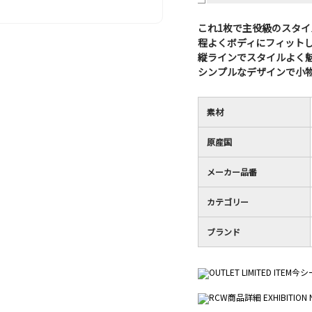
的
評
星
な
価
1
これ1枚で主役級のスタ
評
は
／
程よくボディにフィット
価
星
5
縦ラインでスタイルよく
は
5
で
シンプルなデザインで小
星
／
す。
2
5
／
で
素材
5
す。
で
原産国
す。
メーカー品番
カテゴリー
ブランド