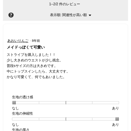
1–2/2 件のレビュー
?
関連性が高い順
メ
表示順:
▼
ニ
ュ
ー
星
あおいりんご
·
8年前
3
メイドっぽくて可愛い
／
5
ストライプを購入しました！！
個
少し大きめのウエストが少し残念。
で
普段sサイズの方は大きめです。
す。
中にトップスインしたら、大丈夫です。
かなり可愛くて、何でもあいました。
生地の透け感
なし
星
5
生
あり
生地の伸縮性
1
の
地
個
評
の
なし
星
5
生
あり
は
価
透
生地の厚さ
1
の
地
な
は
け