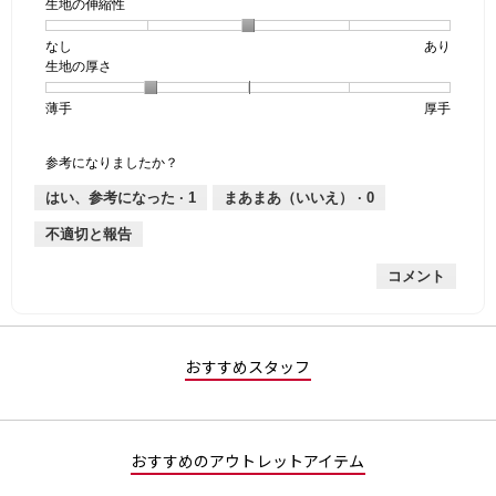
生地の伸縮性
1
の
地
個
評
の
なし
星
5
生
あり
は
価
透
生地の厚さ
1
の
地
な
は
け
個
評
の
し
あ
感,
薄手
星
5
生
厚手
は
価
伸
り
平
1
の
地
な
は
縮
均
個
評
の
し
あ
性,
的
参考になりましたか？
は
価
厚
り
平
な
薄
は
さ,
均
評
はい、参考になった ·
1
まあまあ（いいえ） ·
0
手
厚
平
的
価
不適切と報告
手
均
な
は
的
評
星
コメント
な
価
1
評
は
／
価
星
5
は
3
で
星
／
す。
おすすめスタッフ
2
5
／
で
5
す。
で
おすすめのアウトレットアイテム
す。