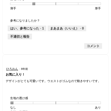
個
評
の
し
あ
感,
薄手
星
5
生
厚手
は
価
伸
り
平
1
の
地
な
は
縮
均
個
評
の
し
あ
性,
的
参考になりましたか？
は
価
厚
り
平
な
薄
は
さ,
均
評
はい、参考になった ·
1
まあまあ（いいえ） ·
0
手
厚
平
的
価
不適切と報告
手
均
な
は
的
評
星
コメント
な
価
1
評
は
／
価
星
5
は
5
で
星
／
す。
星
ひろおん
·
8年前
2
5
5
お気に入り！
／
で
／
5
す。
5
デザインがとても可愛いです。ウエストがゴムなので動きやすいです。
で
個
す。
で
す。
生地の透け感
なし
星
5
生
あり