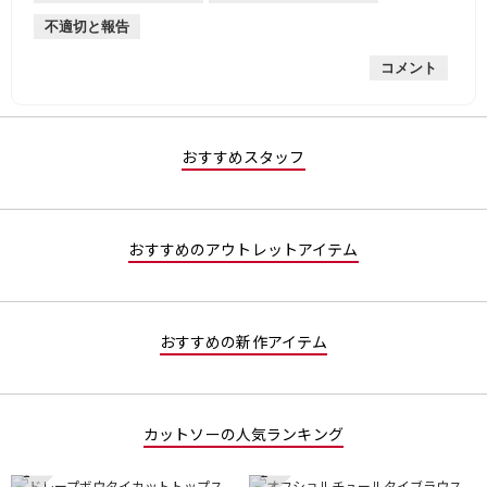
手
厚
平
的
価
不適切と報告
手
均
な
は
的
評
星
コメント
な
価
2
評
は
／
価
星
5
は
3
で
星
／
す。
おすすめスタッフ
2
5
／
で
5
す。
で
おすすめのアウトレットアイテム
す。
おすすめの新作アイテム
カットソーの人気ランキング
1
2