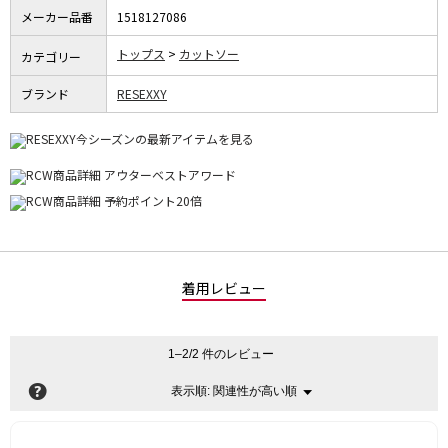
メーカー品番
1518127086
トップス
カットソー
カテゴリー
ブランド
RESEXXY
着用レビュー
1–2/2 件のレビュー
?
関連性が高い順
メ
表示順:
▼
ニ
ュ
ー