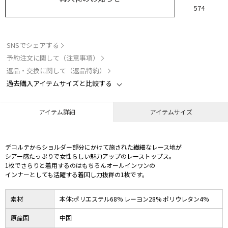
574
SNSでシェアする
予約注文に関して（注意事項）
返品・交換に関して（返品特約）
過去購入アイテムサイズと比較する
アイテム詳細
アイテムサイズ
デコルテからショルダー部分にかけて施された繊細なレース地が
シアー感たっぷりで女性らしい魅力アップのレーストップス。
1枚でさらりと着用するのはもちろんオールインワンの
インナーとしても活躍する着回し力抜群の1枚です。
素材
本体:ポリエステル68% レーヨン28% ポリウレタン4%
原産国
中国