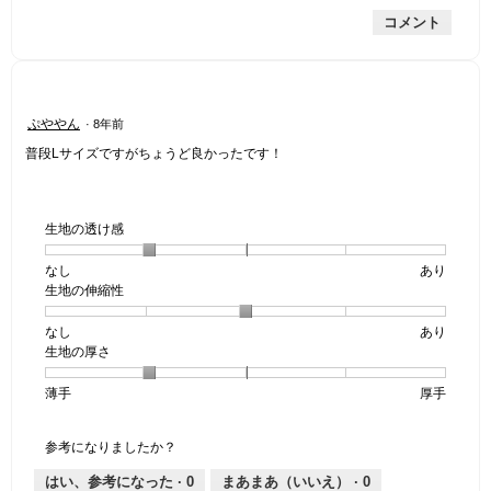
的
評
星
コメント
な
価
2
評
は
／
価
星
5
は
4
で
星
／
す。
星
ぷややん
·
8年前
3
5
5
／
で
普段Lサイズですがちょうど良かったです！
／
5
す。
5
で
個
す。
で
生地の透け感
す。
なし
星
5
生
あり
生地の伸縮性
1
の
地
個
評
の
なし
星
5
生
あり
は
価
透
生地の厚さ
1
の
地
な
は
け
個
評
の
し
あ
感,
薄手
星
5
生
厚手
は
価
伸
り
平
1
の
地
な
は
縮
均
個
評
の
し
あ
性,
的
参考になりましたか？
は
価
厚
り
平
な
薄
は
さ,
均
評
はい、参考になった ·
0
まあまあ（いいえ） ·
0