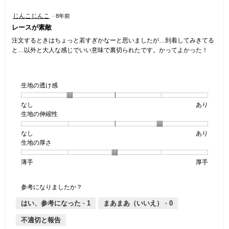
星
じんこじんこ
·
8年前
5
レースが素敵
／
5
注文するときはちょっと若すぎかなーと思いましたが…到着してみきてる
個
と…以外と大人な感じでいい意味で裏切られたです。かってよかった！
で
す。
生地の透け感
なし
星
5
生
あり
生地の伸縮性
1
の
地
個
評
の
なし
星
5
生
あり
は
価
透
生地の厚さ
1
の
地
な
は
け
個
評
の
し
あ
感,
薄手
星
5
生
厚手
は
価
伸
り
平
1
の
地
な
は
縮
均
個
評
の
し
あ
性,
的
参考になりましたか？
は
価
厚
り
平
な
薄
は
さ,
均
評
はい、参考になった ·
1
まあまあ（いいえ） ·
0
手
厚
平
的
価
不適切と報告
手
均
な
は