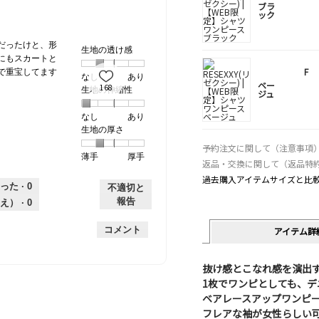
ブラ
ック
だったけと、形
生地の透け感
にもスカートと
F
で重宝してます
なし
星
5
生
あり
ベー
168
生地の伸縮性
1
の
地
ジュ
個
評
の
なし
星
5
生
あり
は
価
透
生地の厚さ
1
の
地
な
は
け
個
評
の
し
あ
感,
予約注文に関して（注意事項
薄手
星
5
生
厚手
は
価
伸
り
平
返品・交換に関して（返品特
1
の
地
な
は
縮
均
過去購入アイテムサイズと比
個
評
の
し
あ
性,
的
った ·
0
不適切と
は
価
厚
り
平
な
報告
え） ·
0
薄
は
さ,
均
評
手
厚
平
的
価
コメント
アイテム詳
手
均
な
は
的
評
星
な
価
抜け感とこなれ感を演出
2
評
は
／
1枚でワンピとしても、
価
星
5
ベアレースアップワンピ
は
1
で
フレアな袖が女性らしい