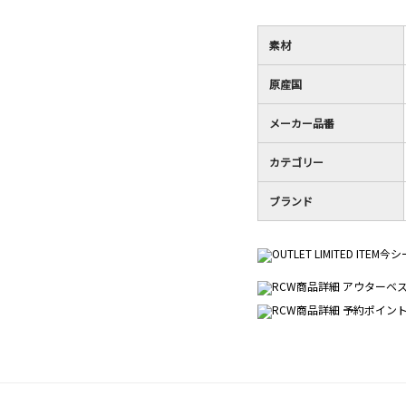
星
／
す。
2
5
／
で
素材
5
す。
で
原産国
す。
メーカー品番
カテゴリー
ブランド