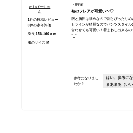
·
8年前
かおぴーちゃ
星
袖のフレアが可愛い〜♡
ん
3
腕と胸囲は細めなので割とぴったりめ
／
1
件の投稿レビュー
もラインが綺麗なのでパンツスタイル
5
0
件の参考評価
合わせても可愛い！着まわし出来るの
個
身長
156-160ｃｍ
^_^
で
す。
服のサイズ
M
はい、参考にな
参考になりまし
たか？
まあまあ（いい