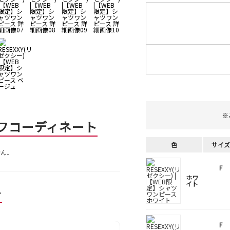
※
フコーディネート
色
サイズ
せん。
F
ホワ
イト
ー
F