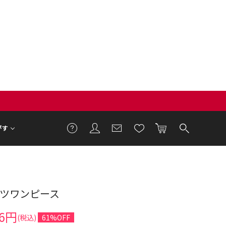
がす
ャツワンピース
46円
(税込)
61%OFF