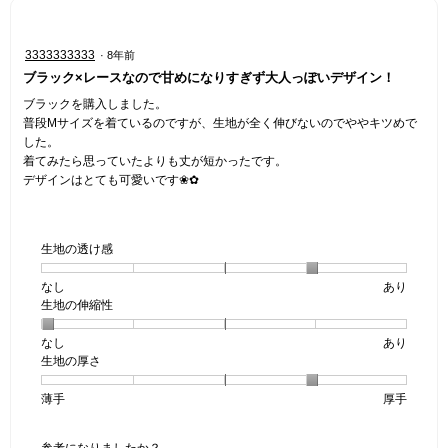
星
3333333333
·
8年前
3
ブラック×レースなので甘めになりすぎず大人っぽいデザイン！
／
5
ブラックを購入しました。
個
普段Mサイズを着ているのですが、生地が全く伸びないのでややキツめで
で
した。
す。
着てみたら思っていたよりも丈が短かったです。
デザインはとても可愛いです❀✿
生地の透け感
なし
星
5
生
あり
生地の伸縮性
1
の
地
個
評
の
なし
星
5
生
あり
は
価
透
生地の厚さ
1
の
地
な
は
け
個
評
の
し
あ
感,
薄手
星
5
生
厚手
は
価
伸
り
平
1
の
地
な
は
縮
均
個
評
の
し
あ
性,
的
参考になりましたか？