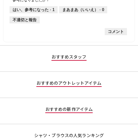
は
価
厚
り
平
な
薄
は
さ,
均
評
はい、参考になった ·
1
まあまあ（いいえ） ·
0
手
厚
平
的
価
不適切と報告
手
均
な
は
的
評
星
コメント
な
価
4
評
は
／
価
星
5
は
1
で
星
／
す。
おすすめスタッフ
4
5
／
で
5
す。
で
おすすめのアウトレットアイテム
す。
おすすめの新作アイテム
シャツ・ブラウスの人気ランキング