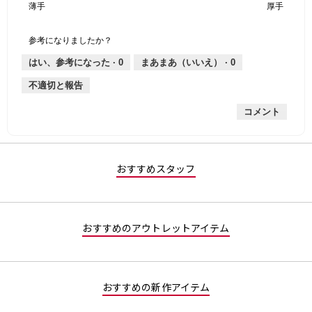
薄手
星
5
生
厚手
は
価
伸
り
平
1
の
地
な
は
縮
均
個
評
の
し
あ
性,
的
参考になりましたか？
は
価
厚
り
平
な
薄
は
さ,
均
評
はい、参考になった ·
0
まあまあ（いいえ） ·
0
手
厚
平
的
価
不適切と報告
手
均
な
は
的
評
星
コメント
な
価
1
評
は
／
価
星
5
は
2
で
星
／
す。
おすすめスタッフ
3
5
／
で
5
す。
で
おすすめのアウトレットアイテム
す。
おすすめの新作アイテム