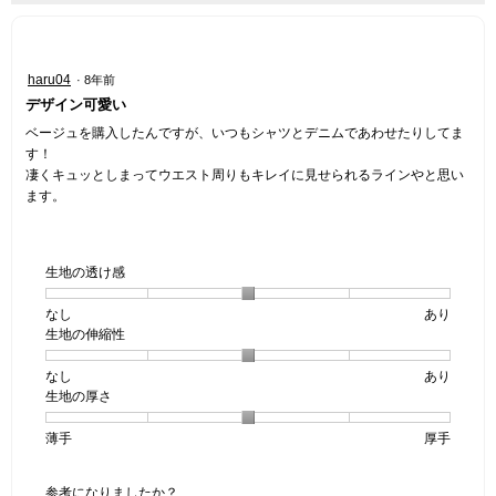
ニ
ュ
ー
星
haru04
·
8年前
3
デザイン可愛い
／
5
ベージュを購入したんですが、いつもシャツとデニムであわせたりしてま
個
す！
で
凄くキュッとしまってウエスト周りもキレイに見せられるラインやと思い
す。
ます。
生地の透け感
なし
星
5
生
あり
生地の伸縮性
1
の
地
個
評
の
なし
星
5
生
あり
は
価
透
生地の厚さ
1
の
地
な
は
け
個
評
の
し
あ
感,
薄手
星
5
生
厚手
は
価
伸
り
平
1
の
地
な
は
縮
均
個
評
の
し
あ
性,
的
参考になりましたか？