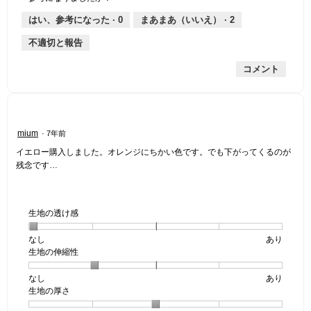
は
価
厚
り
平
な
薄
は
さ,
均
評
はい、参考になった ·
0
まあまあ（いいえ） ·
2
手
厚
平
的
価
不適切と報告
手
均
な
は
的
評
星
コメント
な
価
3
評
は
／
価
星
5
は
3
で
星
／
す。
星
mium
·
7年前
3
5
3
／
で
イエロー購入しました。オレンジにちかい色です。でも下がってくるのが
／
5
す。
残念です…
5
で
個
す。
で
す。
生地の透け感
なし
星
5
生
あり
生地の伸縮性
1
の
地
個
評
の
なし
星
5
生
あり
は
価
透
生地の厚さ
1
の
地
な
は
け
個
評
の
し
あ
感,