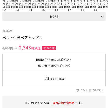
MORE
RESEXXY
ベルト付きベアトップス
2,343
6,039円
→
円(税込)
61%OFF
RUNWAY Passportポイント
(旧：MS PASSPORTポイント)
23
ポイント獲得
ポイントについて
※このアイテムは、
返品対象外商品
です。