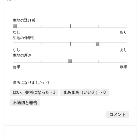
生地の透け感
なし
星
5
生
あり
生地の伸縮性
1
の
地
個
評
の
なし
星
5
生
あり
は
価
透
生地の厚さ
1
の
地
な
は
け
個
評
の
し
あ
感,
薄手
星
5
生
厚手
は
価
伸
り
平
1
の
地
な
は
縮
均
個
評
の
し
あ
性,
的
参考になりましたか？
は
価
厚
り
平
な
薄
は
さ,
均
評
はい、参考になった ·
3
まあまあ（いいえ） ·
0
手
厚
平
的
価
不適切と報告
手
均
な
は
的
評
星
コメント
な
価
1
評
は
／
価
星
5
は
4
で
星
／
す。
星