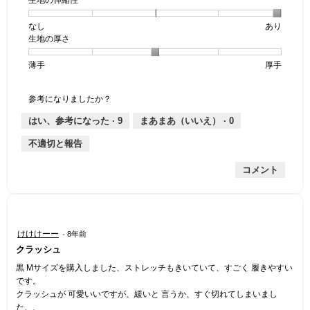
生地の伸縮性
1
の
地
ビ
で
個
評
の
ュ
モ
なし
星
5
生
あり
は
価
透
ー
ー
生地の厚さ
1
の
地
な
は
け
ダ
個
評
の
し
あ
感,
ル
薄手
星
5
生
厚手
は
価
伸
り
平
ダ
1
の
地
な
は
縮
均
イ
個
評
の
し
あ
性,
的
ア
参考になりましたか？
は
価
厚
り
平
な
ロ
薄
は
さ,
均
評
はい、参考になった ·
9
まあまあ（いいえ） ·
0
グ
手
厚
平
的
価
が
不適切と報告
手
均
な
は
開
的
評
星
き
コメント
な
価
1
ま
評
は
／
す
価
星
5
。
は
5
で
星
／
す。
星
けけけーー
·
8年前
3
5
4
クラッシュ
／
で
／
5
す。
5
黒 Mサイズを購入しました、ストレッチもきいていて、すごく 履きやすい
で
個
です。
す。
で
クラッシュが 可愛いいですが、緩いと 言うか、すぐ切れてしまいまし
す。
た、、