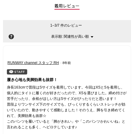
着用レビュー
1–3/7 件のレビュー
?
関連性が高い順
メ
表示順:
▼
ニ
ュ
ー
星
RUNWAY channel スタッフ RH
·
8年前
5
／
5
履き心地も美脚効果も抜群！
個
身長163cmで普段はSサイズを着用しています。今回はXSとSを着用し、
で
個人的にタイトに履くのが好きだったので、XSを選びました。締め付けが
す。
苦手だったり、余裕がほしい方はSサイズがぴったりだと思います！
普段よりワンサイズ下のサイズでも、びっくりするくらいストレッチが効
いていたので、動きやすくて感動しました！そのうえ、脚を引き締めてく
れて、美脚効果も抜群☆
このパンツを履いていると「脚がきれい」や「このパンツかわいいね」と
言われることも多く、ヘビロテしています♪