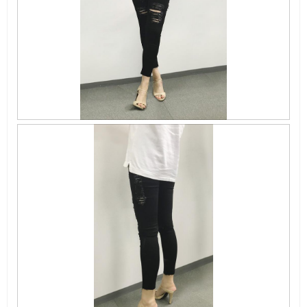
ー
ー
ダ
ル
ダ
イ
ア
ロ
グ
が
開
き
ま
画
画
す
像
像
。
こ
2
の
の
操
レ
作
ビ
で
ュ
モ
ー
ー
ダ
ル
ダ
イ
ア