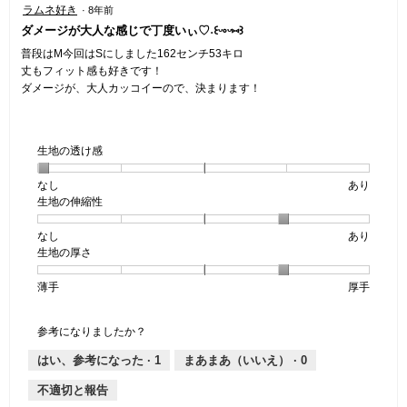
ラムネ好き
·
8年前
3
5
5
ダメージが大人な感じで丁度いぃ♡˖꒰ᵕ༚ᵕ⑅꒱
／
で
／
5
す。
5
普段はM今回はSにしました162センチ53キロ
で
個
丈もフィット感も好きです！
す。
で
ダメージが、大人カッコイーので、決まります！
す。
生地の透け感
なし
星
5
生
あり
生地の伸縮性
1
の
地
個
評
の
なし
星
5
生
あり
は
価
透
生地の厚さ
1
の
地
な
は
け
個
評
の
し
あ
感,
薄手
星
5
生
厚手
は
価
伸
り
平
1
の
地
な
は
縮
均
個
評
の
し
あ
性,
的
参考になりましたか？
は
価
厚
り
平
な
薄
は
さ,
均
評
はい、参考になった ·
1
まあまあ（いいえ） ·
0
手
厚
平
的
価
不適切と報告
手
均
な
は