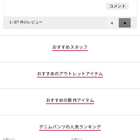
的
評
星
コメント
な
価
1
評
は
／
価
星
5
1–3/7 件のレビュー
前
◄
次
►
は
4
で
へ
へ
星
／
す。
Reviews
Review
4
5
／
で
おすすめスタッフ
5
す。
で
す。
おすすめのアウトレットアイテム
おすすめの新作アイテム
デニムパンツの人気ランキング
1
2