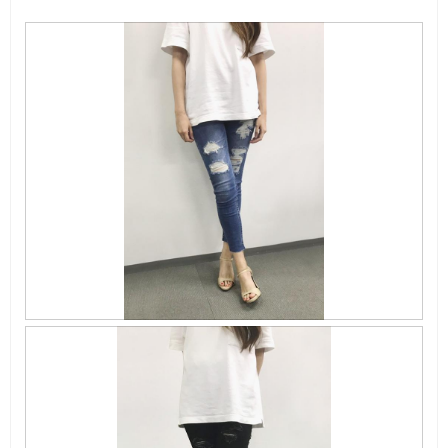
画
画
像
像
こ
1
の
の
操
レ
作
ビ
で
ュ
モ