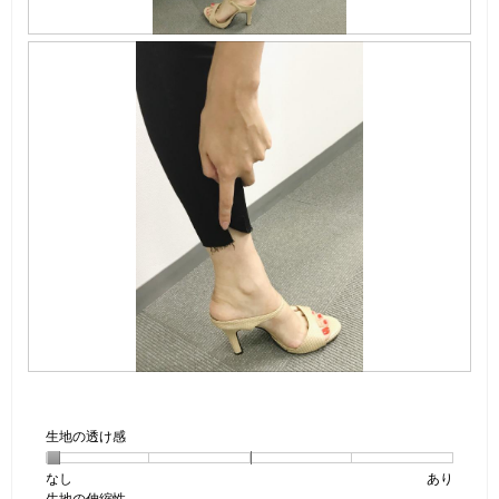
ロ
グ
画
画
が
像
像
開
こ
き
3
の
ま
の
操
す
レ
作
。
ビ
で
ュ
モ
ー
ー
ダ
ル
ダ
イ
ア
ロ
グ
画
画
が
像
像
開
こ
き
生地の透け感
4
の
ま
の
操
す
なし
星
5
生
あり
レ
作
。