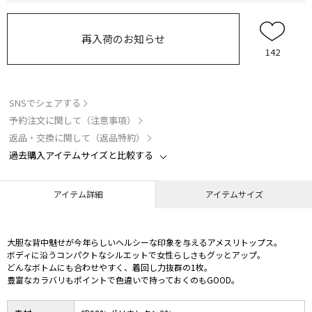
再入荷のお知らせ
142
SNSでシェアする
予約注文に関して（注意事項）
返品・交換に関して（返品特約）
過去購入アイテムサイズと比較する
アイテム詳細
アイテムサイズ
大胆な背中魅せが今年らしいヘルシーな印象を与えるアメスリトップス。
ボディに沿うコンパクトなシルエットで女性らしさもグッとアップ。
どんなボトムにも合わせやすく、着回し力抜群の1枚。
豊富なカラバリもポイントで色違いで持っておくのもGOOD。