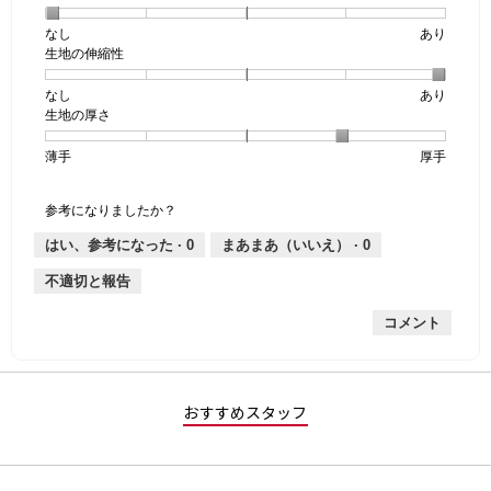
なし
星
5
生
あり
生地の伸縮性
1
の
地
個
評
の
なし
星
5
生
あり
は
価
透
生地の厚さ
1
の
地
な
は
け
個
評
の
し
あ
感,
薄手
星
5
生
厚手
は
価
伸
り
平
1
の
地
な
は
縮
均
個
評
の
し
あ
性,
的
参考になりましたか？
は
価
厚
り
平
な
薄
は
さ,
均
評
はい、参考になった ·
0
まあまあ（いいえ） ·
0
手
厚
平
的
価
不適切と報告
手
均
な
は
的
評
星
コメント
な
価
1
評
は
／
価
星
5
は
5
で
星
／
す。
おすすめスタッフ
4
5
／
で
5
す。
で