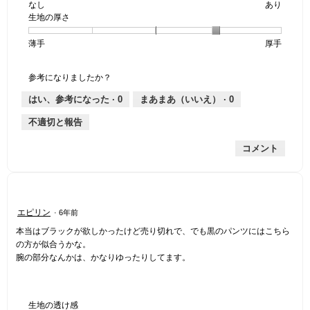
なし
星
5
生
あり
は
価
透
生地の厚さ
1
の
地
な
は
け
個
評
の
し
あ
感,
薄手
星
5
生
厚手
は
価
伸
り
平
1
の
地
な
は
縮
均
個
評
の
し
あ
性,
的
参考になりましたか？
は
価
厚
り
平
な
薄
は
さ,
均
評
はい、参考になった ·
0
まあまあ（いいえ） ·
0
手
厚
平
的
価
不適切と報告
手
均
な
は
的
評
星
コメント
な
価
1
評
は
／
価
星
5
は
2
で
星
／
す。
星
エピリン
·
6年前
4
5
2
／
で
本当はブラックが欲しかったけど売り切れで、でも黒のパンツにはこちら
／
5
す。
の方が似合うかな。
5
で
腕の部分なんかは、かなりゆったりしてます。
個
す。
で
す。
生地の透け感