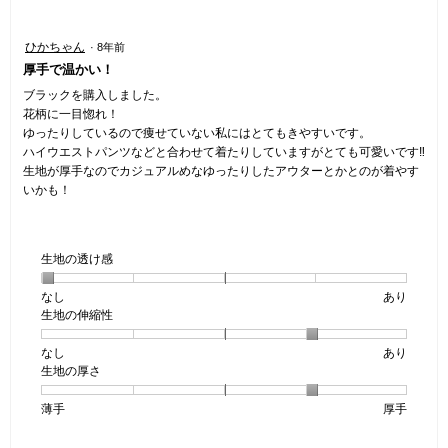
ー
星
ひかちゃん
·
8年前
4
厚手で温かい！
／
5
ブラックを購入しました。
個
花柄に一目惚れ！
で
ゆったりしているので痩せていない私にはとてもきやすいです。
す。
ハイウエストパンツなどと合わせて着たりしていますがとても可愛いです‼
生地が厚手なのでカジュアルめなゆったりしたアウターとかとのが着やす
いかも！
生地の透け感
なし
星
5
生
あり
生地の伸縮性
1
の
地
個
評
の
なし
星
5
生
あり
は
価
透
生地の厚さ
1
の
地
な
は
け
個
評
の
し
あ
感,
薄手
星
5
生
厚手
は
価
伸
り
平
1
の
地
な
は
縮
均
個
評
の