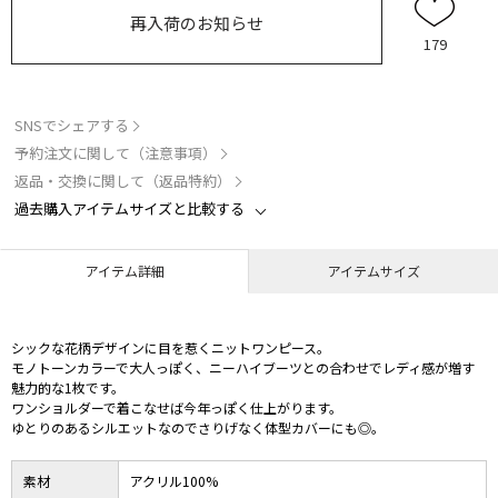
再入荷のお知らせ
179
SNSでシェアする
予約注文に関して（注意事項）
返品・交換に関して（返品特約）
過去購入アイテムサイズと比較する
アイテム詳細
アイテムサイズ
シックな花柄デザインに目を惹くニットワンピース。
モノトーンカラーで大人っぽく、ニーハイブーツとの合わせでレディ感が増す
魅力的な1枚です。
ワンショルダーで着こなせば今年っぽく仕上がります。
ゆとりのあるシルエットなのでさりげなく体型カバーにも◎。
素材
アクリル100%