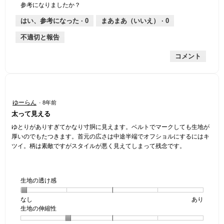
し
あ
性,
的
参考になりましたか？
は
価
厚
り
平
な
薄
は
さ,
均
評
はい、参考になった ·
0
まあまあ（いいえ） ·
0
手
厚
平
的
価
不適切と報告
手
均
な
は
的
評
星
コメント
な
価
1
評
は
／
価
星
5
は
4
で
星
／
す。
星
ゆーらん
·
8年前
4
5
3
太って見える
／
で
／
5
す。
5
ゆとりがありすぎてかなり寸胴に見えます。ベルトでマークしても生地が
で
個
厚いのでもたつきます。首元の広さは中途半端でオフショルにするにはキ
す。
で
ツイ。柄は素敵ですがスタイルが悪く見えてしまって残念です。
す。
生地の透け感
なし
星
5
生
あり
生地の伸縮性
1
の
地
個
評
の