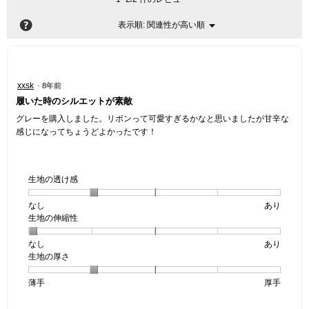
?
関連性が高い順
メ
表示順:
▼
ニ
ュ
ー
星
xxsk
·
8年前
5
履いた時のシルエットが素敵
／
5
グレーを購入しました。リボンって可愛すぎるかなと思いましたが甘辛な
個
感じになってちょうどよかったです！
で
す。
生地の透け感
なし
星
5
生
あり
生地の伸縮性
1
の
地
個
評
の
なし
星
5
生
あり
は
価
透
生地の厚さ
1
の
地
な
は
け
個
評
の
し
あ
感,
薄手
星
5
生
厚手
は
価
伸
り
平
1
の
地
な
は
縮
均