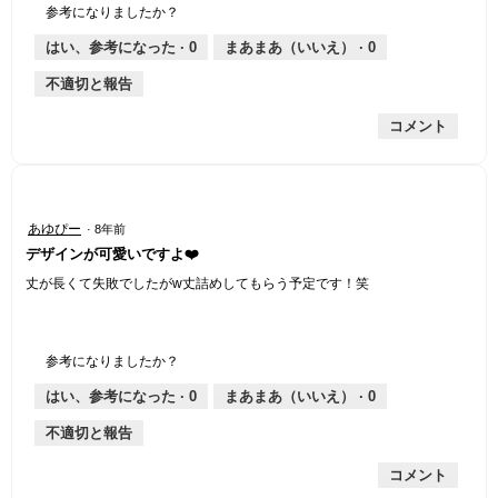
個
評
の
し
あ
性,
的
参考になりましたか？
は
価
厚
り
平
な
薄
は
さ,
均
評
はい、参考になった ·
0
まあまあ（いいえ） ·
0
手
厚
平
的
価
不適切と報告
手
均
な
は
的
評
星
コメント
な
価
2
評
は
／
価
星
5
は
1
で
星
／
す。
星
あゆぴー
·
8年前
2
5
4
デザインが可愛いですよ❤️
／
で
／
5
す。
5
丈が長くて失敗でしたがw丈詰めしてもらう予定です！笑
で
個
す。
で
す。
参考になりましたか？
はい、参考になった ·
0
まあまあ（いいえ） ·
0
不適切と報告
コメント