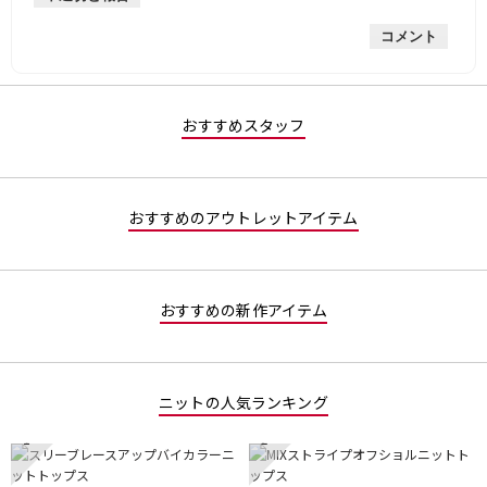
的
評
星
コメント
な
価
1
評
は
／
価
星
5
は
4
で
星
／
す。
おすすめスタッフ
3
5
／
で
5
す。
で
おすすめのアウトレットアイテム
す。
おすすめの新作アイテム
ニットの人気ランキング
1
2