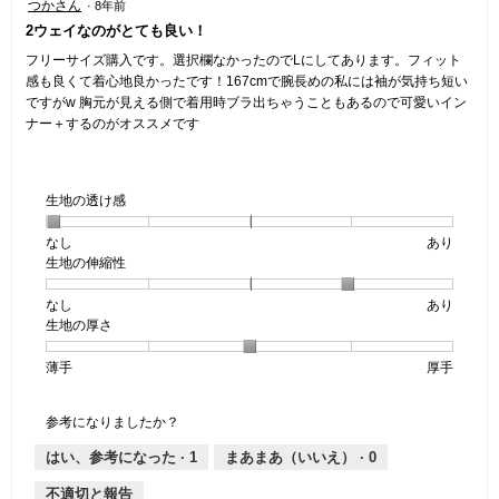
つかさん
·
8年前
4
2ウェイなのがとても良い！
／
5
フリーサイズ購入です。選択欄なかったのでLにしてあります。フィット
個
感も良くて着心地良かったです！167cmで腕長めの私には袖が気持ち短い
で
ですがw 胸元が見える側で着用時ブラ出ちゃうこともあるので可愛いイン
す。
ナー＋するのがオススメです
生地の透け感
なし
星
5
生
あり
生地の伸縮性
1
の
地
個
評
の
なし
星
5
生
あり
は
価
透
生地の厚さ
1
の
地
な
は
け
個
評
の
し
あ
感,
薄手
星
5
生
厚手
は
価
伸
り
平
1
の
地
な
は
縮
均
個
評
の
し
あ
性,
的
参考になりましたか？
は
価
厚
り
平
な
薄
は
さ,
均
評
はい、参考になった ·
1
まあまあ（いいえ） ·
0
手
厚
平
的
価
不適切と報告
手
均
な
は