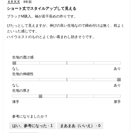
ＫK K K
·
8年前
4
ショート丈でスタイルアップして見える
／
5
ブラックM購入。袖が若干長めの作りです。
個
ぴたっとして見えますが、伸びの良い生地なので締め付けは無く、程よく
で
といった感じです。
す。
ハイウエストのものとよく合い着まわし効きそうです。
生地の透け感
なし
星
5
生
あり
生地の伸縮性
1
の
地
個
評
の
なし
星
5
生
あり
は
価
透
生地の厚さ
1
の
地
な
は
け
個
評
の
し
あ
感,
薄手
星
5
生
厚手
は
価
伸
り
平
1
の
地
な
は
縮
均
個
評
の
し
あ
性,
的
参考になりましたか？
は
価
厚
り
平
な
薄
は
さ,
均
評
はい、参考になった ·
1
まあまあ（いいえ） ·
0
手
厚
平
的
価