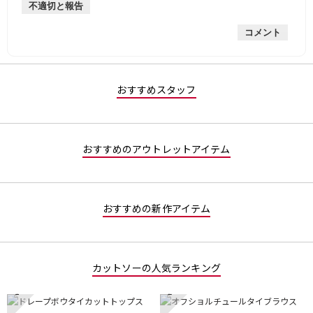
不適切と報告
手
均
な
は
的
評
星
コメント
な
価
1
評
は
／
価
星
5
は
5
で
星
／
す。
おすすめスタッフ
2
5
／
で
5
す。
で
おすすめのアウトレットアイテム
す。
おすすめの新作アイテム
カットソーの人気ランキング
1
2