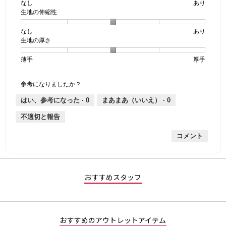
なし
星
5
生
あり
生地の伸縮性
1
の
地
個
評
の
なし
星
5
生
あり
は
価
透
生地の厚さ
1
の
地
な
は
け
個
評
の
し
あ
感,
薄手
星
5
生
厚手
は
価
伸
り
平
1
の
地
な
は
縮
均
個
評
の
し
あ
性,
的
参考になりましたか？
は
価
厚
り
平
な
薄
は
さ,
均
評
はい、参考になった ·
0
まあまあ（いいえ） ·
0
手
厚
平
的
価
不適切と報告
手
均
な
は
的
評
星
コメント
な
価
1
評
は
／
価
星
5
は
3
で
星
／
す。
おすすめスタッフ
3
5
／
で
5
す。
で
おすすめのアウトレットアイテム
す。