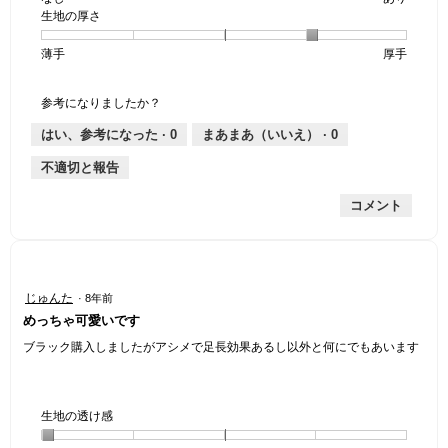
生地の厚さ
1
の
地
な
は
け
個
評
の
し
あ
感,
薄手
星
5
生
厚手
は
価
伸
り
平
1
の
地
な
は
縮
均
個
評
の
し
あ
性,
的
参考になりましたか？
は
価
厚
り
平
な
薄
は
さ,
均
評
はい、参考になった ·
0
まあまあ（いいえ） ·
0
手
厚
平
的
価
不適切と報告
手
均
な
は
的
評
星
コメント
な
価
1
評
は
／
価
星
5
は
1
で
星
／
す。
星
じゅんた
·
8年前
4
5
5
めっちゃ可愛いです
／
で
／
5
す。
5
ブラック購入しましたがアシメで足長効果あるし以外と何にでもあいます
で
個
す。
で
す。
生地の透け感