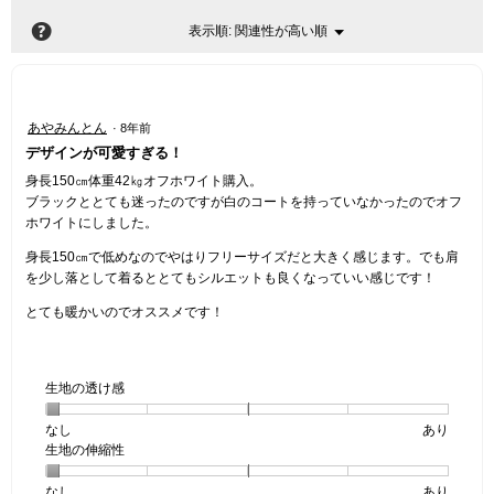
?
関連性が高い順
メ
表示順:
▼
ニ
ュ
ー
星
あやみんとん
·
8年前
4
デザインが可愛すぎる！
／
5
身長150㎝体重42㎏オフホワイト購入。
個
ブラックととても迷ったのですが白のコートを持っていなかったのでオフ
で
ホワイトにしました。
す。
身長150㎝で低めなのでやはりフリーサイズだと大きく感じます。でも肩
を少し落として着るととてもシルエットも良くなっていい感じです！
とても暖かいのでオススメです！
生地の透け感
なし
星
5
生
あり
生地の伸縮性
1
の
地
個
評
の
なし
星
5
生
あり
は
価
透