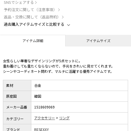
SNSでシェアする
予約注文に関して（注意事項）
返品・交換に関して（返品特約）
過去購入アイテムサイズと比較する
アイテム詳細
アイテムサイズ
女性らしい華奢なデザインリングが5点セットに。
重ね着けしても重たくならないので、手元をきれいに見せてくれます。
シーンやコーディネート問わず、マルチに活躍する優秀アイテムです。
素材
合金
原産国
韓国
メーカー品番
1518609069
アクセサリー
リング
カテゴリー
ブランド
RESEXXY