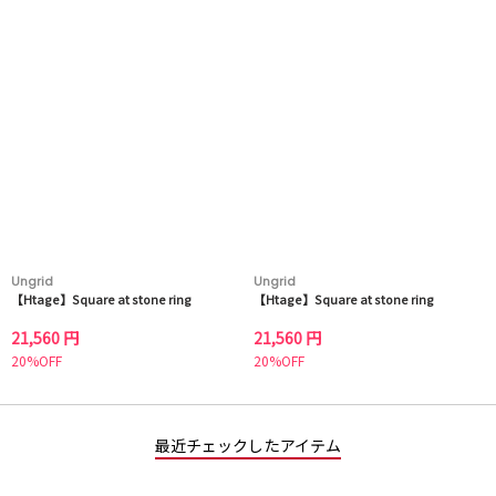
Ungrid
Ungrid
【Htage】Square at stone ring
【Htage】Square at stone ring
21,560 円
21,560 円
20%OFF
20%OFF
最近チェックしたアイテム