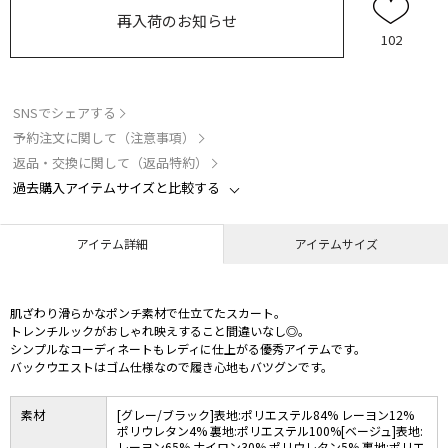
再入荷のお知らせ
102
SNSでシェアする
予約注文に関して（注意事項）
返品・交換に関して（返品特約）
過去購入アイテムサイズと比較する
アイテム詳細
アイテムサイズ
肌ざわり滑らかなポンチ素材で仕立てたスカート。
トレンチルックがおしゃれ映えすること間違いなし◎。
シンプルなコーディネートもレディに仕上がる優秀アイテムです。
バックウエストはゴム仕様なので履き心地もバツグンです。
素材
[グレー/ブラック]表地:ポリエステル84% レーヨン12%
ポリウレタン4% 裏地:ポリエステル100%[ベージュ]表地:
レーヨン65% ナイロン30% ポリウレタン5% 裏地:ポリエ