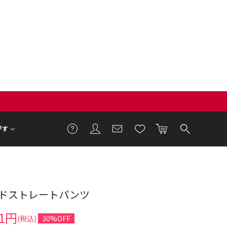
がす
ドストレートパンツ
5cm 着用サイズ F
11円
(税込)
30%OFF