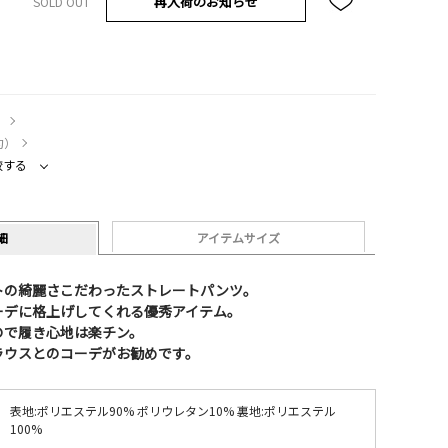
再入荷のお知らせ
SOLD OUT
）
約）
較する
細
アイテムサイズ
トの綺麗さこだわったストレートパンツ。
ーデに格上げしてくれる優秀アイテム。
ので履き心地は楽チン。
ラウスとのコーデがお勧めです。
表地:ポリエステル90% ポリウレタン10% 裏地:ポリエステル
100%