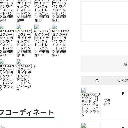
※
色
サイズ
F
ブラ
ック
フコーディネート
せん。