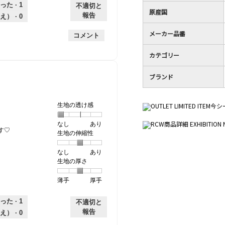
個
評
の
し
あ
性,
的
った ·
1
不適切と
原産国
は
価
厚
り
平
な
報告
え） ·
0
薄
は
さ,
均
評
手
厚
平
的
メーカー品番
価
コメント
手
均
な
は
的
評
星
カテゴリー
な
価
1
評
は
／
ブランド
価
星
5
は
3
で
星
／
す。
生地の透け感
3
5
／
で
なし
星
5
生
あり
5
す。
す♡
生地の伸縮性
1
の
地
で
個
評
の
す。
なし
星
5
生
あり
は
価
透
生地の厚さ
1
の
地
な
は
け
個
評
の
し
あ
感,
薄手
星
5
生
厚手
は
価
伸
り
平
1
の
地
な
は
縮
均
個
評
の
し
あ
性,
的
った ·
1
不適切と
は
価
厚
り
平
な
報告
え） ·
0
薄
は
さ,
均
評