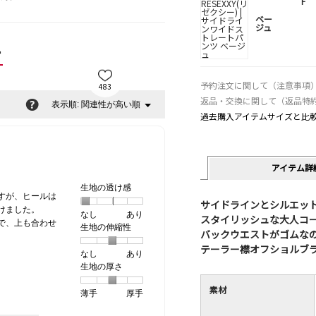
F
ベー
ジュ
ー
予約注文に関して（注意事項
483
返品・交換に関して（返品特
?
関連性が高い順
メ
表示順:
▼
過去購入アイテムサイズと比
ニ
ュ
ー
アイテム詳
生地の透け感
すが、ヒールは
サイドラインとシルエッ
けました。
なし
星
5
生
あり
スタイリッシュな大人コ
で、上も合わせ
生地の伸縮性
1
の
地
バックウエストがゴムな
個
評
の
テーラー襟オフショルブ
なし
星
5
生
あり
は
価
透
生地の厚さ
1
の
地
な
は
け
個
評
の
し
あ
感,
素材
薄手
星
5
生
厚手
は
価
伸
り
平
1
の
地
な
は
縮
均