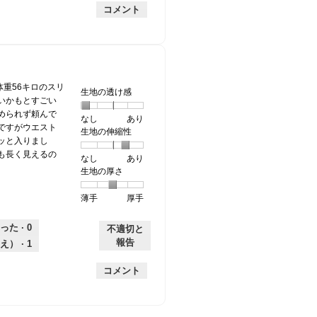
手
厚
平
的
価
コメント
手
均
な
は
的
評
星
な
価
1
評
は
／
価
星
5
は
3
で
体重56キロのスリ
生地の透け感
星
／
す。
いかもとすごい
3
5
められず頼んで
なし
星
5
生
あり
／
で
ですがウエスト
生地の伸縮性
1
の
地
5
す。
ッと入りまし
個
評
の
で
も長く見えるの
なし
星
5
生
あり
は
価
透
す。
生地の厚さ
1
の
地
な
は
け
個
評
の
し
あ
感,
薄手
星
5
生
厚手
は
価
伸
り
平
1
の
地
な
は
縮
均
個
評
の
し
あ
性,
的
った ·
0
不適切と
は
価
厚
り
平
な
報告
え） ·
1
薄
は
さ,
均
評
手
厚
平
的
価
コメント
手
均
な
は
的
評
星
な
価
1