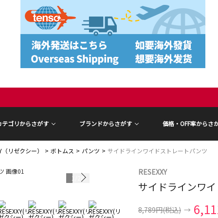
カテゴリからさがす
ブランドからさがす
価格・OFF率からさ
XXY（リゼクシー）
ボトムス
パンツ
サイドラインワイドストレートパンツ
RESEXXY
1
/
28
サイドラインワイ
モデル身長 15
6,1
8,789円
(税込)
→