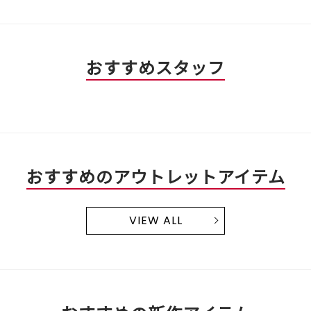
評
は
／
価
星
5
は
4
で
星
／
す。
3
5
おすすめスタッフ
／
で
5
す。
で
す。
おすすめのアウトレットアイテム
VIEW ALL