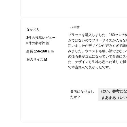
·
7年前
なかえり
星
ブラックを購入しました。160センチ
5
3
件の投稿レビュー
ムではないのでフリーサイズが入らな
／
0
件の参考評価
迷いましたがデザインが好みすぎて諦
5
みました。ウエストも細い訳ではない
身長
156-160ｃｍ
個
の後ろ側がゴムになっていて普通にス
で
服のサイズ
M
た。デザインも生地も思った通りで脚
す。
で本当頼んで良かったです。
はい、参考にな
参考になりまし
たか？
まあまあ（いい