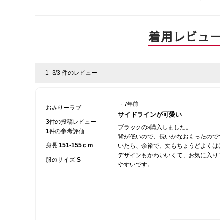
着用レビュ
1–3/3 件のレビュー
·
7年前
おみりーラブ
星
サイドラインが可愛い
5
3
件の投稿レビュー
ブラックのs購入しました。
／
1
件の参考評価
背が低いので、長いかなおもったので
5
身長
151-155ｃｍ
いたら、余裕で、丈もちょうどよくは
個
デザインもかわいいくて、お気に入り
で
服のサイズ
S
やすいです。
す。