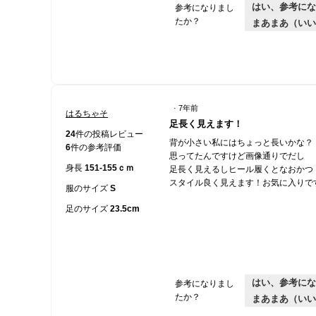
はい、参考にな
参考になりまし
たか？
まあまあ（いい
·
7年前
はるちゃそ
星
足長く見えます！
5
24
件の投稿レビュー
背が小さい私にはちょっと長いかな？
／
6
件の参考評価
思ってたんですけど画像通りでだし
5
身長
151-155ｃｍ
足長く見えるしヒール履くとなおかつ
個
スタイル良く見えます！お気に入りで
で
服のサイズ
S
す。
足のサイズ
23.5cm
はい、参考にな
参考になりまし
たか？
まあまあ（いい