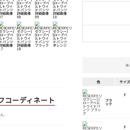
※
色
サイズ
F
フコーディネート
ブラ
ック
せん。
F