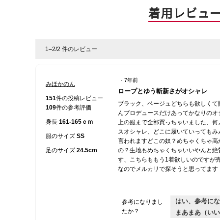
着用レビュ
1–2/2 件のレビュー
·
7年前
みほかのん
星
ロープとゆう斬新さがオシャレ
5
151
件の投稿レビュー
ブラック、ベージュどちらも欲しくて購
／
109
件の参考評価
んプロデュースだけあってかなりのオ
5
身長
161-165ｃｍ
上の服まで全部買っちゃいました、何
個
スオシャレ、どこに履いていってもみ
で
服のサイズ
SS
言われますどこの奴？めちゃくちゃ高
す。
足のサイズ
24.5cm
の？生地もめちゃくちゃいいやんと絶
す、こちらももう1着欲しいのですが
なのでメルカリで探そうと思ってます
はい、参考にな
参考になりまし
たか？
まあまあ（いい