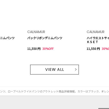
CALNAMUR
CALNAMUR
ニムパンツ
バックリボンデニムパンツ
ハイウエストサ
ＫＳＥＴ
11,550 円
30%OFF
11,550 円
30%
VIEW ALL
）のパンツ、ロープベルトワイドパンツのアウトレット商品詳細情報。カラーはブラック、オレ