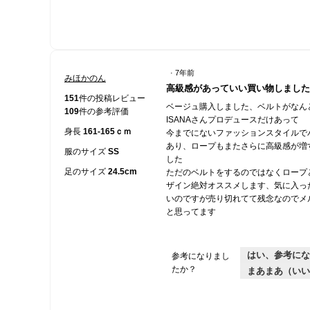
·
7年前
みほかのん
星
高級感があっていい買い物しました
5
151
件の投稿レビュー
ベージュ購入しました、ベルトがなん
／
109
件の参考評価
ISANAさんプロデュースだけあって
5
身長
161-165ｃｍ
今までにないファッションスタイルで
個
あり、ロープもまたさらに高級感が増
で
服のサイズ
SS
した
す。
足のサイズ
24.5cm
ただのベルトをするのではなくロープ
ザイン絶対オススメします、気に入っ
いのですが売り切れてて残念なのでメ
と思ってます
はい、参考にな
参考になりまし
たか？
まあまあ（いい