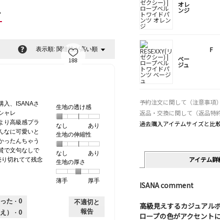
オレ
ー
ンジ
?
F
関連性が高い順
メ
表示順:
▼
ニ
ベー
188
ジュ
ュ
ー
予約注文に関して（注意事項
入、ISANAさ
生地の透け感
返品・交換に関して（返品特
シャレ
より高級感プラ
過去購入アイテムサイズと比
なし
星
5
生
あり
んなに可愛いと
生地の伸縮性
1
の
地
かったんちゃう
個
評
の
賛で文句なしで
なし
星
5
生
あり
は
価
透
アイテム詳
売り切れてて残念
生地の厚さ
1
の
地
な
は
け
個
評
の
し
あ
感,
薄手
星
5
生
厚手
は
価
伸
り
平
ISANA comment
1
の
地
な
は
縮
均
個
評
の
し
あ
性,
的
った ·
0
不適切と
高級見えするカジュアル
は
価
厚
り
平
な
報告
え） ·
0
ロープの色がアクセント
薄
は
さ,
均
評