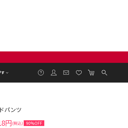
がす
ドパンツ
8cm 着用サイズ F
18円
(税込)
90%OFF