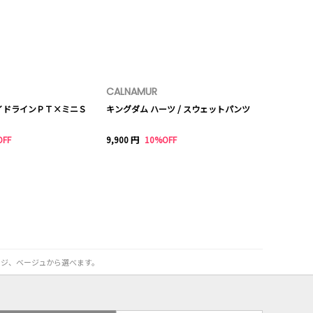
CALNAMUR
イドラインＰＴ×ミニＳ
キングダム ハーツ / スウェットパンツ
OFF
9,900 円
10%OFF
ンジ、ベージュから選べます。