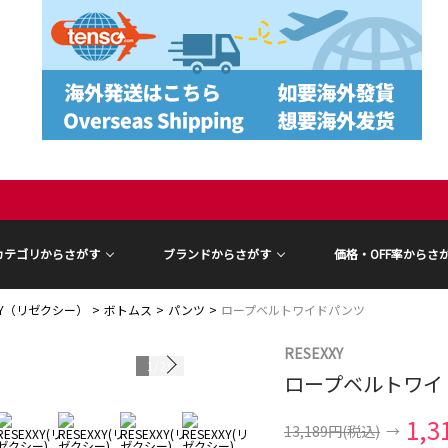
カテゴリからさがす
ブランドからさがす
価格・OFF率からさ
XXY（リゼクシー）
ボトムス
パンツ
ロープベルトワイドパンツ
RESEXXY
1
/
21
ロープベルトワイ
モデル身長 15
1,3
13,189円
(税込)
→