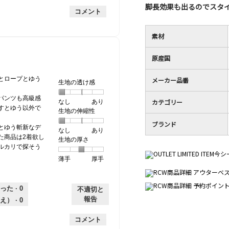
脚長効果も出るのでスタ
手
厚
平
的
価
コメント
手
均
な
は
的
評
星
素材
な
価
1
評
は
／
価
星
原産国
5
は
1
で
星
／
す。
とロープとゆう
メーカー品番
生地の透け感
3
5
／
で
パンツも高級感
カテゴリー
なし
星
5
生
あり
5
す。
すとゆう以外で
生地の伸縮性
1
の
地
で
個
評
の
ブランド
す。
とゆう斬新なデ
なし
星
5
生
あり
は
価
透
た商品は2着欲し
生地の厚さ
1
の
地
な
は
け
ルカリで探そう
個
評
の
し
あ
感,
薄手
星
5
生
厚手
は
価
伸
り
平
1
の
地
な
は
縮
均
個
評
の
し
あ
性,
的
った ·
0
は
価
厚
り
平
不適切と
な
薄
は
さ,
均
評
報告
え） ·
0
手
厚
平
的
価
手
均
な
は
コメント
的
評
星