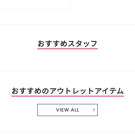
な
価
1
評
は
／
価
星
5
は
1
で
星
／
す。
3
5
／
で
おすすめスタッフ
5
す。
で
す。
おすすめのアウトレットアイテム
VIEW ALL