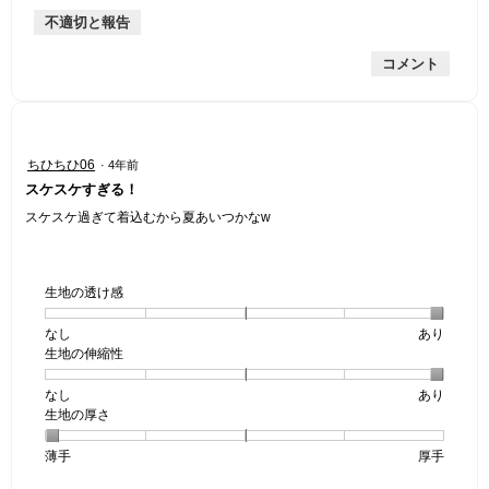
手
厚
平
的
価
不適切と報告
手
均
な
は
的
評
星
コメント
な
価
4
評
は
／
価
星
5
は
3
で
星
／
す。
星
ちひちひ06
·
4年前
2
5
1
スケスケすぎる！
／
で
／
5
す。
5
スケスケ過ぎて着込むから夏あいつかなw
で
個
す。
で
す。
生地の透け感
なし
星
5
生
あり
生地の伸縮性
1
の
地
個
評
の
なし
星
5
生
あり
は
価
透
生地の厚さ
1
の
地
な
は
け
個
評
の
し
あ
感,
薄手
星
5
生
厚手
は
価
伸
り
平
1
の
地
な
は
縮
均