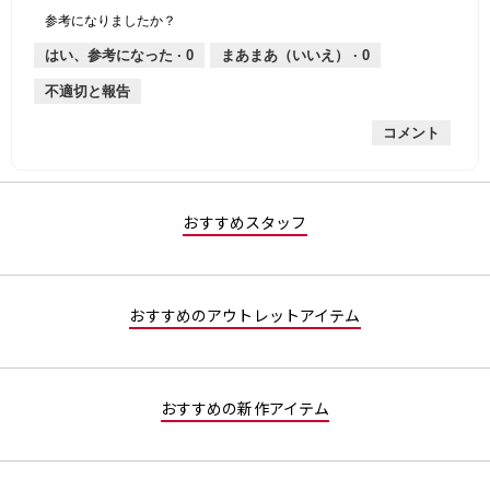
個
評
の
し
あ
性,
的
参考になりましたか？
は
価
厚
り
平
な
薄
は
さ,
均
評
はい、参考になった ·
0
まあまあ（いいえ） ·
0
手
厚
平
的
価
不適切と報告
手
均
な
は
的
評
星
コメント
な
価
5
評
は
／
価
星
5
は
5
で
星
／
す。
おすすめスタッフ
1
5
／
で
5
す。
で
おすすめのアウトレットアイテム
す。
おすすめの新作アイテム