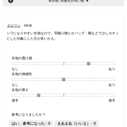
?
関連性が高い順
メ
表示順:
▼
ニ
ュ
ー
星
エピリン
·
6年前
2
シワになりやすい生地なので、羽織り物とかバッグ・靴などで少しカチッ
／
とした印象にした方が良いかも。
5
個
で
す。
生地の透け感
なし
星
5
生
あり
生地の伸縮性
1
の
地
個
評
の
なし
星
5
生
あり
は
価
透
生地の厚さ
1
の
地
な
は
け
個
評
の
し
あ
感,
薄手
星
5
生
厚手
は
価
伸
り
平
1
の
地
な
は
縮
均
個
評
の
し
あ
性,
的
参考になりましたか？
は
価
厚
り
平
な
薄
は
さ,
均
評
はい、参考になった ·
0
まあまあ（いいえ） ·
0