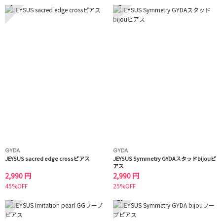
7
8
GYDA
GYDA
JEYSUS sacred edge crossピアス
JEYSUS Symmetry GYDAスタッドbijouピ
アス
2,990 円
2,990 円
45%OFF
25%OFF
9
10