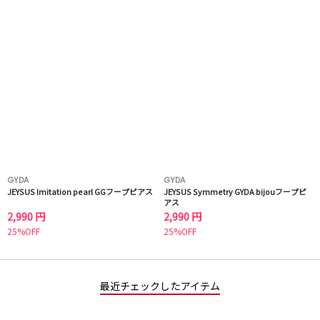
GYDA
GYDA
JEYSUS Imitation pearl GGフープピアス
JEYSUS Symmetry GYDA bijouフープピ
アス
2,990 円
2,990 円
25%OFF
25%OFF
最近チェックしたアイテム