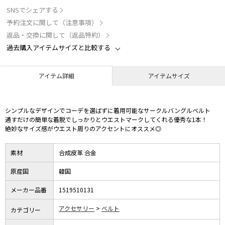
SNSでシェアする
予約注文に関して（注意事項）
返品・交換に関して（返品特約）
過去購入アイテムサイズと比較する
アイテム詳細
アイテムサイズ
シンプルなデザインでコーデを選ばずに着用可能なサークルバングルベルト
通すだけの簡単な着脱でしっかりとウエストマークしてくれる優秀な1本！
絶妙なサイズ感がウエスト周りのアクセントにオススメ◎
素材
合成皮革 合金
原産国
韓国
メーカー品番
1519510131
アクセサリー
ベルト
カテゴリー